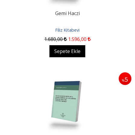
Gemi Haczi
Filiz Kitabevi
1.680
,00
1.596
,00
Sepete Ekle
5
%