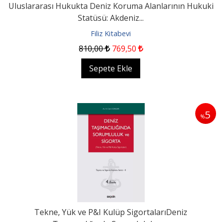
Uluslararası Hukukta Deniz Koruma Alanlarının Hukuki
Statüsü: Akdeniz...
Filiz Kitabevi
810
,00
769
,50
Sepete Ekle
5
%
Tekne, Yük ve P&I Kulüp SigortalarıDeniz