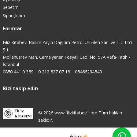
Sepetim
Siparişlerim
Formlar
Filiz Kitabevi Basım Yayın Dağıtım Petrol Ürünleri San. ve Tic. Ltd.
Şti.
Mollahüsrev Mah. Cemalyener Tosyalı Cad. No: 57A Vefa-Fatih /
İstanbul
0850 441 0 359
0 212 527 07 18
05466234549
Bizi takip edin
© 2026 www.filizkitabevi.com Tüm hakları
saklıdır.
E-ticaret