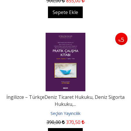
900
,00
855
,00
Sepete Ekle
5
%
İngilizce – TürkçeDeniz Ticaret Hukuku, Deniz Sigorta
Hukuku,...
Seçkin Yayıncılık
390
,00
370
,50