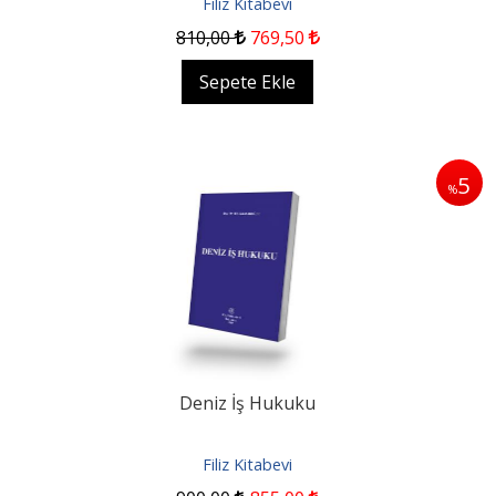
Filiz Kitabevi
810
,00
769
,50
Sepete Ekle
5
%
Deniz İş Hukuku
Filiz Kitabevi