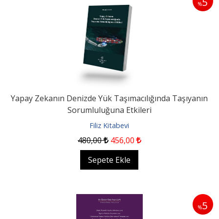
5
%
Yapay Zekanın Denizde Yük Taşımacılığında Taşıyanın
Sorumluluğuna Etkileri
Filiz Kitabevi
480
,00
456
,00
Sepete Ekle
5
%