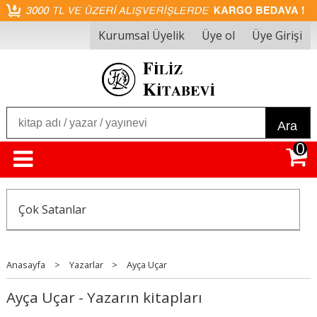
Kurumsal Üyelik
Üye ol
Üye Girişi
Ara
0
Çok Satanlar
Anasayfa
>
Yazarlar
>
Ayça Uçar
Ayça Uçar - Yazarın kitapları