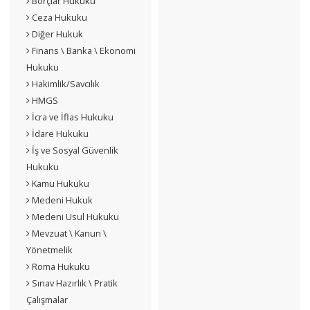
Borçlar Hukuku
Ceza Hukuku
Diğer Hukuk
Finans \ Banka \ Ekonomi
Hukuku
Hakimlik/Savcılık
HMGS
İcra ve İflas Hukuku
İdare Hukuku
İş ve Sosyal Güvenlik
Hukuku
Kamu Hukuku
Medeni Hukuk
Medeni Usul Hukuku
Mevzuat \ Kanun \
Yönetmelik
Roma Hukuku
Sınav Hazırlık \ Pratik
Çalışmalar