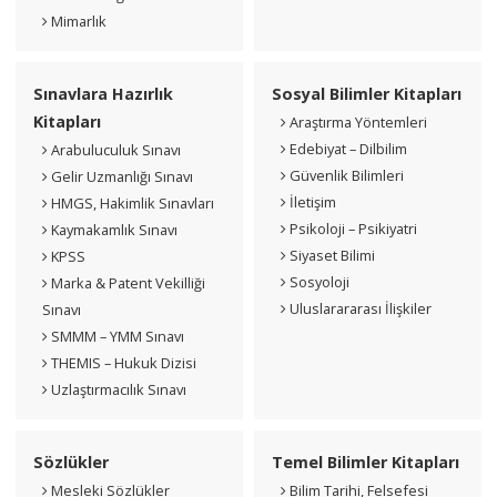
Mimarlık
Sınavlara Hazırlık
Sosyal Bilimler Kitapları
Kitapları
Araştırma Yöntemleri
Edebiyat – Dilbilim
Arabuluculuk Sınavı
Güvenlik Bilimleri
Gelir Uzmanlığı Sınavı
İletişim
HMGS, Hakimlik Sınavları
Psikoloji – Psikiyatri
Kaymakamlık Sınavı
Siyaset Bilimi
KPSS
Sosyoloji
Marka & Patent Vekilliği
Uluslarararası İlişkiler
Sınavı
SMMM – YMM Sınavı
THEMIS – Hukuk Dizisi
Uzlaştırmacılık Sınavı
Sözlükler
Temel Bilimler Kitapları
Mesleki Sözlükler
Bilim Tarihi, Felsefesi