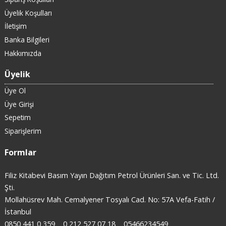
Üyelik Koşulları
İletişim
Banka Bilgileri
Hakkımızda
Üyelik
Üye Ol
Üye Girişi
Sepetim
Siparişlerim
Formlar
Filiz Kitabevi Basım Yayın Dağıtım Petrol Ürünleri San. ve Tic. Ltd.
Şti.
Mollahüsrev Mah. Cemalyener Tosyalı Cad. No: 57A Vefa-Fatih /
İstanbul
0850 441 0 359
0 212 527 07 18
05466234549