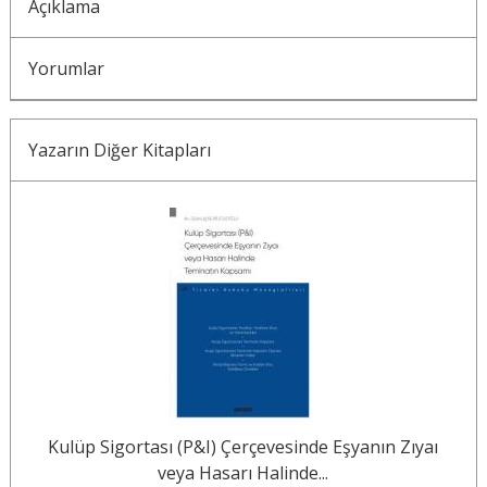
Açıklama
Yorumlar
Yazarın Diğer Kitapları
ı
Kulüp Sigortası (P&I) Çerçevesinde Eşyanın Zıyaı
K
veya Hasarı Halinde...