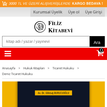
Kurumsal Üyelik
Üye ol
Üye Girişi
Ara
0
Anasayfa
>
Hukuk Kitapları
>
Ticaret Hukuku
>
Deniz Ticaret Hukuku