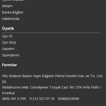
İletişim
Banka Bilgileri
Hakkımızda
Üyelik
Üye Ol
Üye Girişi
Sepetim
Siparişlerim
Formlar
Filiz Kitabevi Basım Yayın Dağıtım Petrol Ürünleri San. ve Tic. Ltd.
Şti.
Mollahüsrev Mah. Cemalyener Tosyalı Cad. No: 57A Vefa-Fatih /
İstanbul
0850 441 0 359
0 212 527 07 18
05466234549