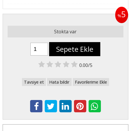
5
%
Stokta var
Sepete Ekle
0.00/5
Tavsiye et
Hata bildir
Favorilerime Ekle