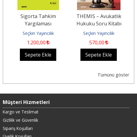
Sigorta Tahkim
THEMIS – Avukatlık
Yargılaması
Hukuku Soru Kitabı
K
Seçkin Yayıncılık
Seçkin Yayıncılık
1.200
,00
570
,00
Sepete Ekle
Sepete Ekle
Tümünü göster
Müşteri Hizmetleri
Kargo ve Teslimat
Gizlilik ve Güvenlik
Sipariş Koşulları
Üyelik Koşulları