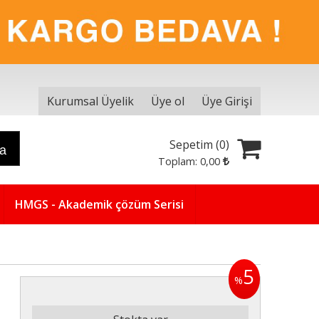
Kurumsal Üyelik
Üye ol
Üye Girişi
Sepetim (
0
)
ra
Toplam:
0
,00
HMGS - Akademik çözüm Serisi
5
%