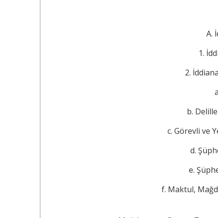
A. İdd
1. İddian
2. İddianameni
a
b. Delilleri
c. Görevli ve Ye
d. Şüphelin
e. Şüphelini
f. Maktul, Mağd