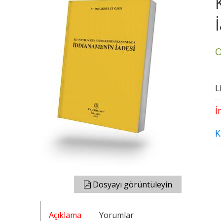
O
L
İ
K
Dosyayı görüntüleyin
Açıklama
Yorumlar