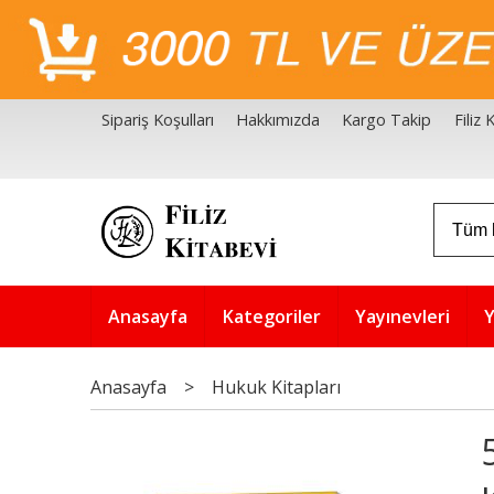
Sipariş Koşulları
Hakkımızda
Kargo Takip
Filiz
Filiz Kitabevi Kaynakçalar
Akademik Çözüm Serisi
Anasayfa
Kategoriler
Yayınevleri
Y
Anasayfa
>
Hukuk Kitapları