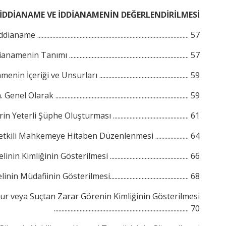
İDDİANAME VE İDDİANAMENİN DEĞERLENDİRİLMESİ
ianame .................................................................................................... 57
amenin Tanımı ............................................................................... 57
n İçeriği ve Unsurları ........................................................... 59
. Genel Olarak ........................................................................................ 59
n Yeterli Şüphe Oluşturması .................................................. 61
tkili Mahkemeye Hitaben Düzenlenmesi ...................... 64
in Kimliğinin Gösterilmesi .................................................... 66
n Müdafiinin Gösterilmesi.................................................... 68
ur veya Suçtan Zarar Görenin Kimliğinin Gösterilmesi
......................................................................................... 70