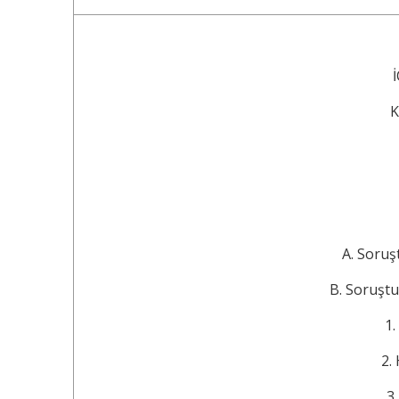
İ
KI
A. Soruşturma 
B. Soruşturma Evr
1. G
2. Ha
3. 