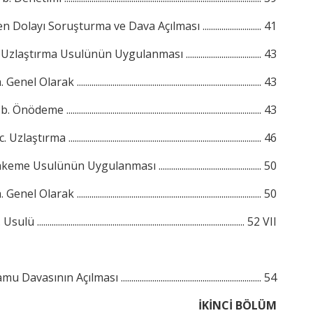
n Dolayı Soruşturma ve Dava Açılması ............................ 41
ştırma Usulünün Uygulanması .................................... 43
. Genel Olarak ........................................................................................ 43
b. Önödeme ............................................................................................. 43
c. Uzlaştırma ............................................................................................ 46
 Usulünün Uygulanması ................................................. 50
. Genel Olarak ........................................................................................ 50
Usulü ................................................................................................... 52
VII
 Davasının Açılması ................................................................... 54
İKİNCİ BÖLÜM