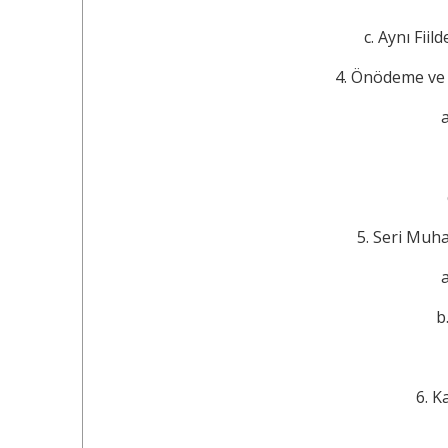
c. Aynı Fiilde
4. Önödeme ve Uzla
a
5. Seri Muhakeme
a
b. 
6. Kamu