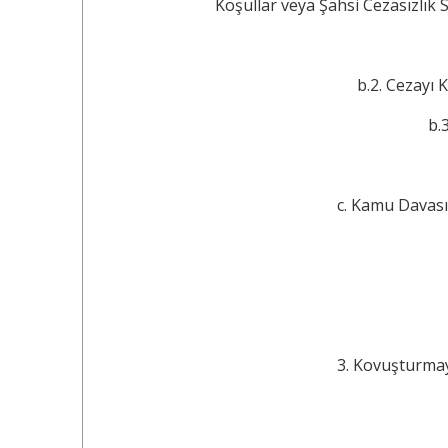
Koşullar veya Şahsi Cezasızlık Sebebinin Varlığı
b.2. Cezayı Ka
b.3.
c. Kamu Davasını
3. Kovuşturmaya Ye