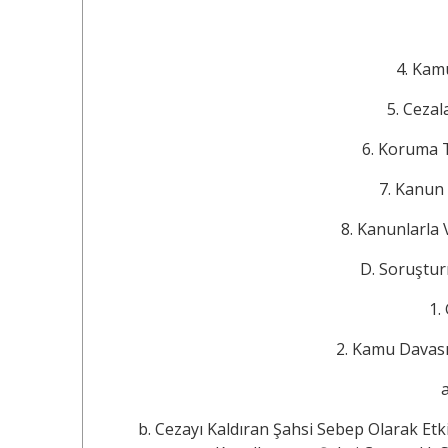
4. Kamu Dav
5. Cezaları Y
6. Koruma Tedbir
7. Kanun Yolla
8. Kanunlarla Veri
D. Soruşturma Evre
1. Ge
2. Kamu Davasını 
a
b. Cezayı Kaldıran Şahsi Sebep Olarak E