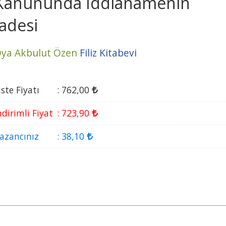
Kanununda İddianamenin
İadesi
ya Akbulut Özen
Filiz Kitabevi
iste Fiyatı
:
762
,00
ndirimli Fiyat
:
723
,90
azancınız
:
38
,10