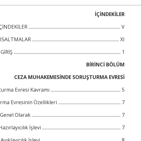
İÇİNDEKİLER
ÇİNDEKİLER ................................................................................................. V
SALTMALAR ............................................................................................ XI
GİRİŞ ................................................................................................................. 1
BİRİNCİ BÖLÜM
CEZA MUHAKEMESİNDE SORUŞTURMA EVRESİ
Evresi Kavramı .......................................................................... 5
esinin Özellikleri .................................................................. 7
enel Olarak .............................................................................................. 7
zırlayıcılık İşlevi ................................................................................... 7
Ayıklayıcılık İşlevi .................................................................................... 8