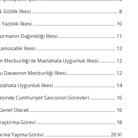
. Gizlilik İlkesi ............................................................................................. 8
 Yazılılık İlkesi ......................................................................................... 10
ın Dağınıklığı İlkesi ............................................................. 11
usallık İlkesi ..................................................................................... 12
ecburiliği ile Maslahata Uygunluk İlkesi ................. 12
vasının Mecburiliği İlkesi..................................................... 12
ata Uygunluk İlkesi .................................................................. 14
e Cumhuriyet Savcısının Görevleri ........................... 16
nel Olarak ............................................................................................ 16
tırma Görevi ..................................................................................... 18
pma Görevi ...................................................................... 20
VI