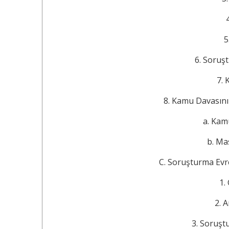
4
5.
6. Soruşturman
7. Kam
8. Kamu Davasının M
a. Kamu Da
b. Maslah
C. Soruşturma Evresind
1. Ge
2. Araş
3. Soruşturma Ya