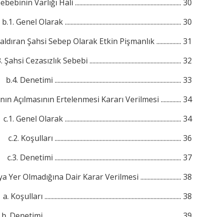
 Hali ......................................................................... 30
b.1. Genel Olarak ................................................................................ 30
ldıran Şahsi Sebep Olarak Etkin Pişmanlık ................. 31
 Şahsi Cezasızlık Sebebi ............................................................... 32
b.4. Denetimi ....................................................................................... 33
n Açılmasının Ertelenmesi Kararı Verilmesi .............. 34
c.1. Genel Olarak ................................................................................ 34
c.2. Koşulları ....................................................................................... 36
c.3. Denetimi ....................................................................................... 37
r Olmadığına Dair Karar Verilmesi ............................ 38
a. Koşulları .............................................................................................. 38
b. Denetimi .............................................................................................. 39