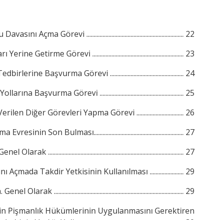
asını Açma Görevi .................................................................. 22
erine Getirme Görevi .............................................................. 23
lerine Başvurma Görevi .................................................. 24
rına Başvurma Görevi ......................................................... 25
len Diğer Görevleri Yapma Görevi ................................ 26
sinin Son Bulması............................................................. 27
nel Olarak ............................................................................................ 27
Açmada Takdir Yetkisinin Kullanılması ....................... 29
. Genel Olarak ........................................................................................ 29
tkin Pişmanlık Hükümlerinin Uygulanmasını Gerektiren