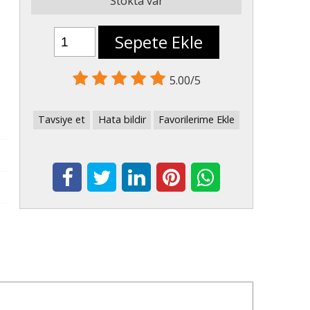
Stokta var
Sepete Ekle
5.00/5
Tavsiye et
Hata bildir
Favorilerime Ekle