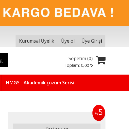
Kurumsal Üyelik
Üye ol
Üye Girişi
Sepetim (
0
)
ra
Toplam:
0
,00
HMGS - Akademik çözüm Serisi
5
%