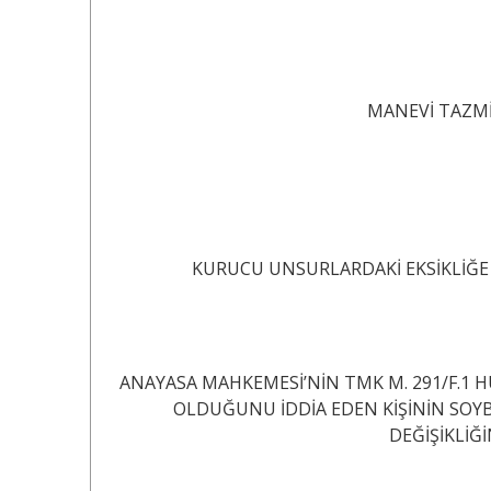
MANEVİ TAZMİ
KURUCU UNSURLARDAKİ EKSİKLİĞE
ANAYASA MAHKEMESİ’NİN TMK M. 291/F.1 H
OLDUĞUNU İDDİA EDEN KİŞİNİN SOYB
DEĞİŞİKLİĞİNİN DE