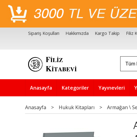
Sipariş Koşulları
Hakkımızda
Kargo Takip
Filiz
Filiz Kitabevi Kaynakçalar
Akademik Çözüm Serisi
Anasayfa
Kategoriler
Yayınevleri
Y
Anasayfa
>
Hukuk Kitapları
>
Armağan \ Se