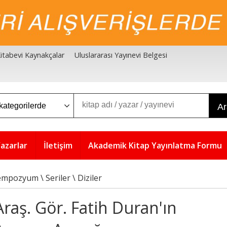
 Kitabevi Kaynakçalar
Uluslararası Yayınevi Belgesi
A
azarlar
İletişim
Akademik Kitap Yayınlatma Formu
mpozyum \ Seriler \ Diziler
Araş. Gör. Fatih Duran'ın