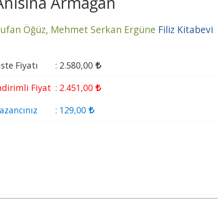
Anısına Armağan
ufan Öğüz,
Mehmet Serkan Ergüne
Filiz Kitabevi
iste Fiyatı
:
2.580
,00
ndirimli Fiyat
:
2.451
,00
azancınız
:
129
,00