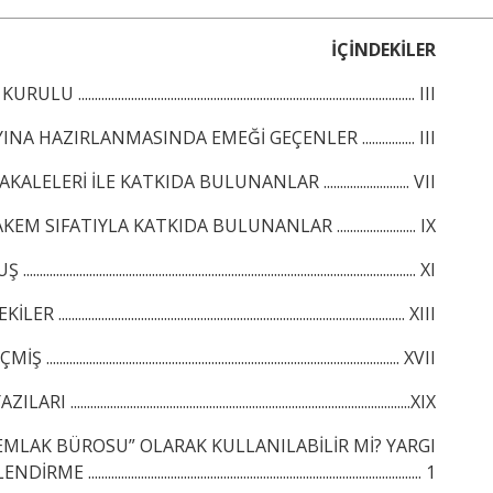
İÇİNDEKİLER
 ...................................................................................................... III
 HAZIRLANMASINDA EMEĞİ GEÇENLER ................ III
LERİ İLE KATKIDA BULUNANLAR .......................... VII
SIFATIYLA KATKIDA BULUNANLAR ........................ IX
.................................................................................................................. XI
......................................................................................................... XIII
......................................................................................................... XVII
RI .......................................................................................................XIX
EMLAK BÜROSU” OLARAK KULLANILABİLİR Mİ? YARGI
.................................................................................... 1