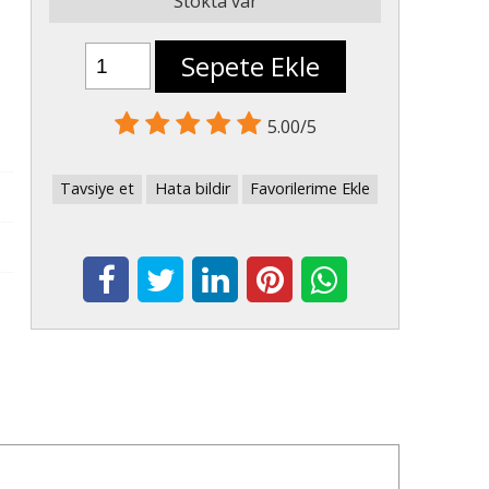
Stokta var
Sepete Ekle
5.00/5
Tavsiye et
Hata bildir
Favorilerime Ekle