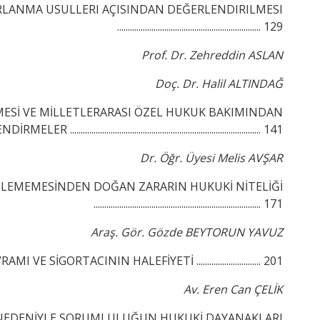
LANMA USULLERI AÇISINDAN DEĞERLENDIRILMESI
................................................................... 129
Prof. Dr. Zehreddin ASLAN
Doç. Dr. Halil ALTINDAĞ
ESİ VE MİLLETLERARASI ÖZEL HUKUK BAKIMINDAN
R ......................................................................................... 141
Dr. Öğr. Üyesi Melis AVŞAR
İLEMEMESİNDEN DOĞAN ZARARIN HUKUKİ NİTELİĞİ
.............................................................................. 171
Araş. Gör. Gözde BEYTORUN YAVUZ
 VE SİGORTACININ HALEFİYETİ .............................. 201
Av. Eren Can ÇELİK
 NEDENİYLE SORUMLULUĞUN HUKUKİ DAYANAKLARI