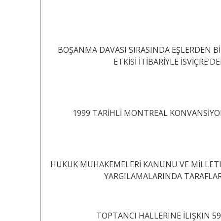
BOŞANMA DAVASI SIRASINDA EŞLERDEN B
ETKİSİ İTİBARİYLE İSVİÇRE
1999 TARİHLİ MONTREAL KONVANSİY
HUKUK MUHAKEMELERİ KANUNU VE MİLLET
YARGILAMALARINDA TARAFLARIN İRADİ TEMSİLİ ....
TOPTANCI HALLERINE İLIŞKIN 5