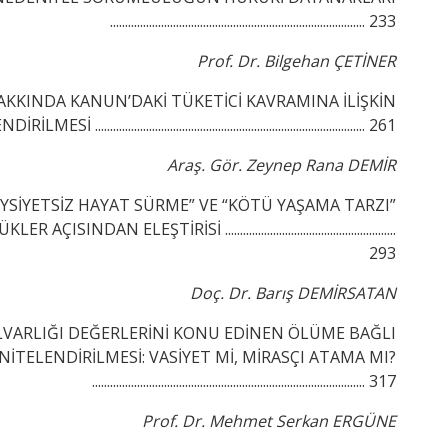
..................................................................................... 233
Prof. Dr. Bilgehan ÇETİNER
AKKINDA KANUN’DAKİ TÜKETİCİ KAVRAMINA İLİŞKİN
......................................................................... 261
Araş. Gör. Zeynep Rana DEMİR
SİYETSİZ HAYAT SÜRME” VE “KÖTÜ YAŞAMA TARZI”
ŞTİRİSİ .........................................................
293
Doç. Dr. Barış DEMİRSATAN
VARLIĞI DEĞERLERİNİ KONU EDİNEN ÖLÜME BAĞLI
TELENDİRİLMESİ: VASİYET Mİ, MİRASÇI ATAMA MI?
........................................................................................... 317
Prof. Dr. Mehmet Serkan ERGÜNE