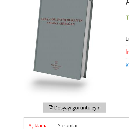
T
L
İ
K
Dosyayı görüntüleyin
Açıklama
Yorumlar