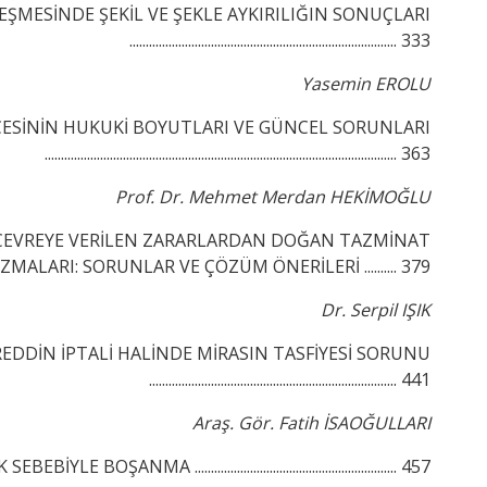
LEŞMESİNDE ŞEKİL VE ŞEKLE AYKIRILIĞIN SONUÇLARI
.................................................................................. 333
Yasemin EROLU
ESİNİN HUKUKİ BOYUTLARI VE GÜNCEL SORUNLARI
............................................................................................................ 363
Prof. Dr. Mehmet Merdan HEKİMOĞLU
ÇEVREYE VERİLEN ZARARLARDAN DOĞAN TAZMİNAT
ARI: SORUNLAR VE ÇÖZÜM ÖNERİLERİ .......... 379
Dr. Serpil IŞIK
EDDİN İPTALİ HALİNDE MİRASIN TASFİYESİ SORUNU
............................................................................ 441
Araş. Gör. Fatih İSAOĞULLARI
EBİYLE BOŞANMA .............................................................. 457