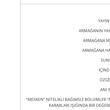
YAYIN KURULU
ARMAĞANIN YAYINA
ARMAĞANA MAKALE
ARMAĞANA HAKEM 
SUNUŞ .....
İÇİNDEKİLER 
ÖZGEÇMİŞ ..
ANI YAZILA
“MESKEN” NİTELİKLİ BAĞIMSIZ BÖLÜMLER “
KARARLARI IŞIĞINDA BİR DEĞERLENDİRME .................