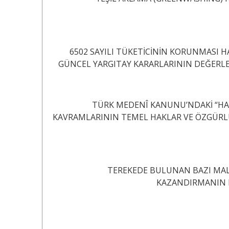
6502 SAYILI TÜKETİCİNİN KORUNMASI H
GÜNCEL YARGITAY KARARLARININ DEĞERLENDİRİLMESİ .................
TÜRK MEDENÎ KANUNU’NDAKİ “HAY
KAVRAMLARININ TEMEL HAKLAR VE ÖZGÜRLÜKLER AÇISINDAN ELE
TEREKEDE BULUNAN BAZI MAL
KAZANDIRMANIN Nİ