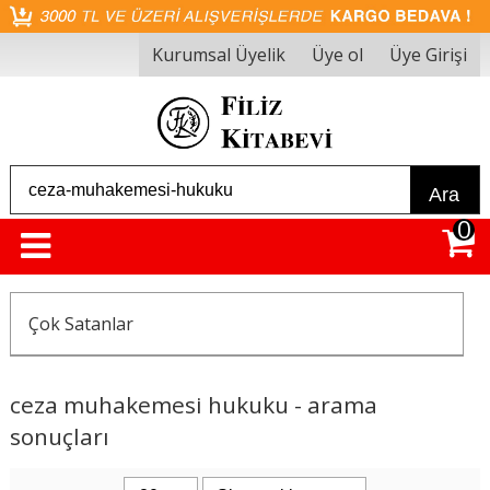
Kurumsal Üyelik
Üye ol
Üye Girişi
Ara
0
Çok Satanlar
ceza muhakemesi hukuku - arama
sonuçları