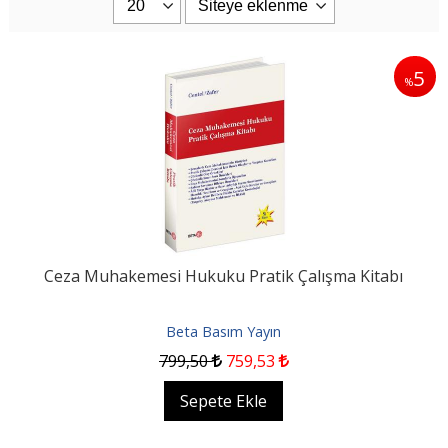
5
%
Ceza Muhakemesi Hukuku Pratik Çalışma Kitabı
Beta Basım Yayın
799
,50
759
,53
Sepete Ekle