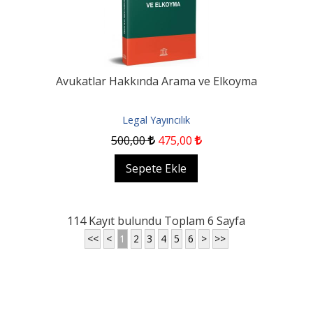
Avukatlar Hakkında Arama ve Elkoyma
Legal Yayıncılık
500
,00
475
,00
Sepete Ekle
114 Kayıt bulundu Toplam 6 Sayfa
<<
<
1
2
3
4
5
6
>
>>