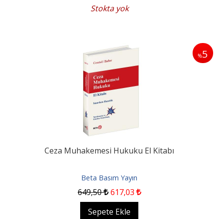
Stokta yok
5
%
Ceza Muhakemesi Hukuku El Kitabı
Beta Basım Yayın
649
,50
617
,03
Sepete Ekle