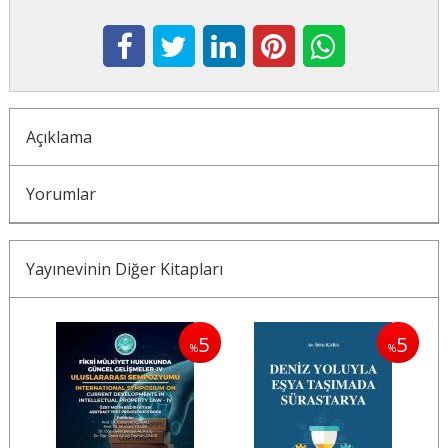
Açıklama
Yorumlar
Yayınevinin Diğer Kitapları
5
5
5
%
%
%