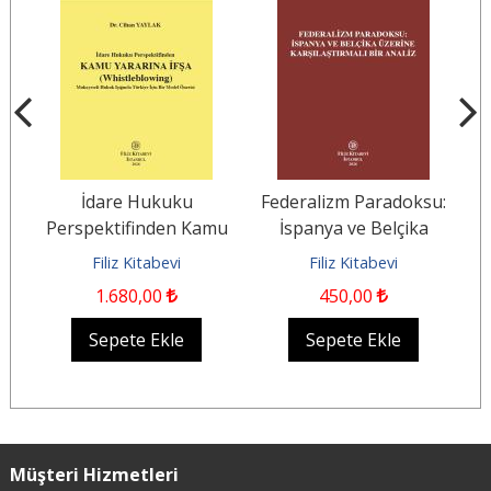
a
İdare Hukuku
Federalizm Paradoksu:
an
Perspektifinden Kamu
İspanya ve Belçika
ya
Yararına İfşa
Üzerine Karşılaştırmalı
Filiz Kitabevi
Filiz Kitabevi
(Whistleblowing)...
Bir Analiz
1.680
,00
450
,00
Sepete Ekle
Sepete Ekle
Müşteri Hizmetleri