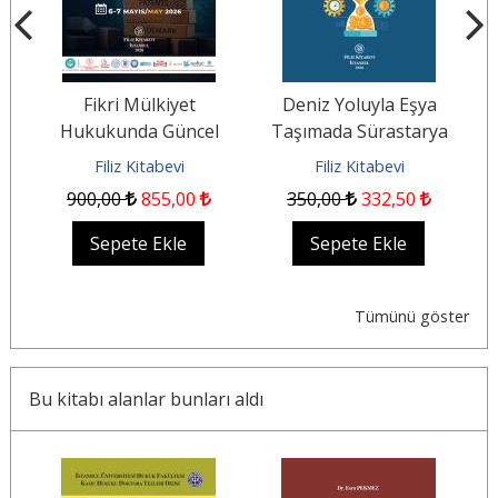
Fikri Mülkiyet
Deniz Yoluyla Eşya
e
Hukukunda Güncel
Taşımada Sürastarya
(
Gelişmeler-IV
H
Filiz Kitabevi
Filiz Kitabevi
Uluslararası
900
,00
855
,00
350
,00
332
,50
Sempozyumu...
Sepete Ekle
Sepete Ekle
Tümünü göster
Bu kitabı alanlar bunları aldı