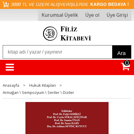
Kurumsal Üyelik
Üye ol
Üye Girişi
Ara
0
Anasayfa
>
Hukuk Kitapları
>
Armağan \ Sempozyum \ Seriler \ Diziler