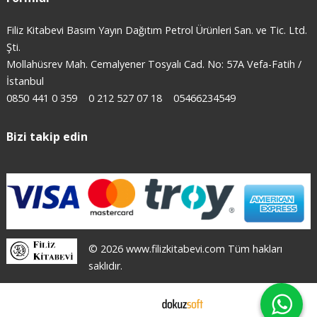
Filiz Kitabevi Basım Yayın Dağıtım Petrol Ürünleri San. ve Tic. Ltd.
Şti.
Mollahüsrev Mah. Cemalyener Tosyalı Cad. No: 57A Vefa-Fatih /
İstanbul
0850 441 0 359
0 212 527 07 18
05466234549
Bizi takip edin
© 2026 www.filizkitabevi.com Tüm hakları
saklıdır.
E-ticaret