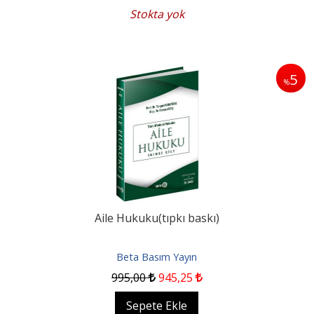
Stokta yok
5
%
Aile Hukuku(tıpkı baskı)
Beta Basım Yayın
995
,00
945
,25
Sepete Ekle