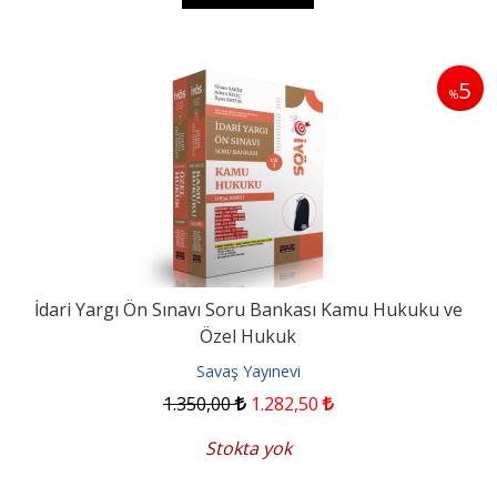
5
%
İdari Yargı Ön Sınavı Soru Bankası Kamu Hukuku ve
Özel Hukuk
Savaş Yayınevi
1.350
,00
1.282
,50
Stokta yok