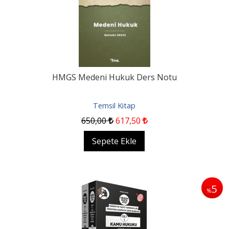
HMGS Medeni Hukuk Ders Notu
Temsil Kitap
650
,00
617
,50
Sepete Ekle
5
%