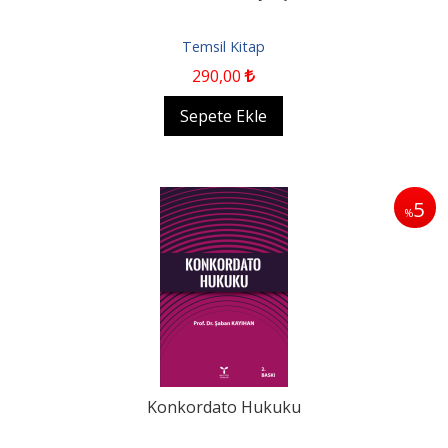
Temsil Kitap
290
,00
Sepete Ekle
5
%
Konkordato Hukuku