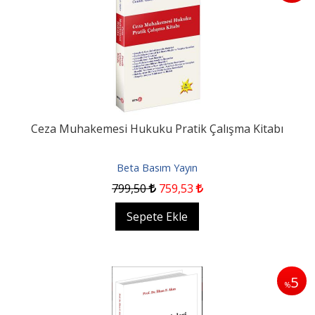
Ceza Muhakemesi Hukuku Pratik Çalışma Kitabı
Beta Basım Yayın
799
,50
759
,53
Sepete Ekle
5
%