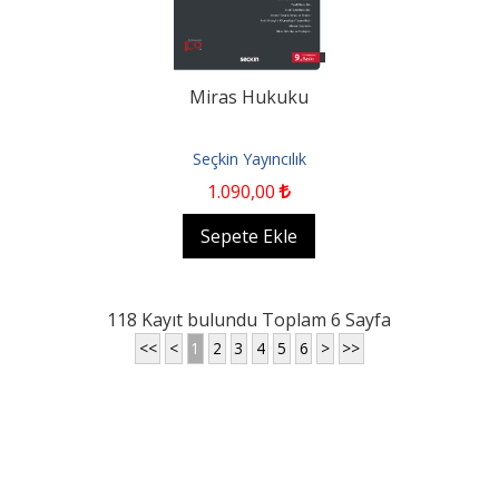
Miras Hukuku
Seçkin Yayıncılık
1.090
,00
Sepete Ekle
118 Kayıt bulundu Toplam 6 Sayfa
<<
<
1
2
3
4
5
6
>
>>