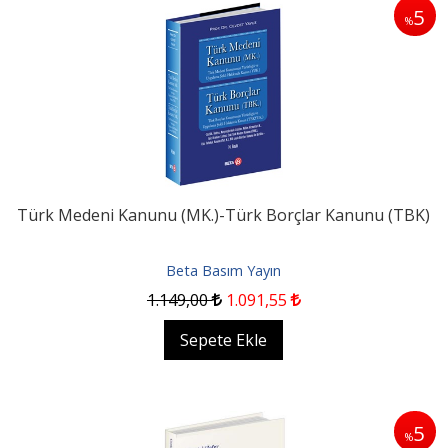
5
%
Türk Medeni Kanunu (MK.)-Türk Borçlar Kanunu (TBK)
Beta Basım Yayın
1.149
,00
1.091
,55
Sepete Ekle
5
%