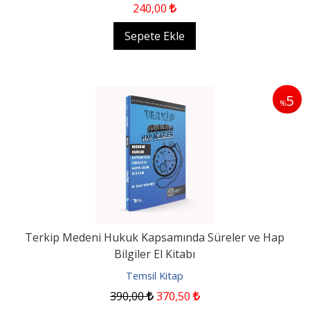
240
,00
Sepete Ekle
5
%
Terkip Medeni Hukuk Kapsamında Süreler ve Hap
Bilgiler El Kitabı
Temsil Kitap
390
,00
370
,50