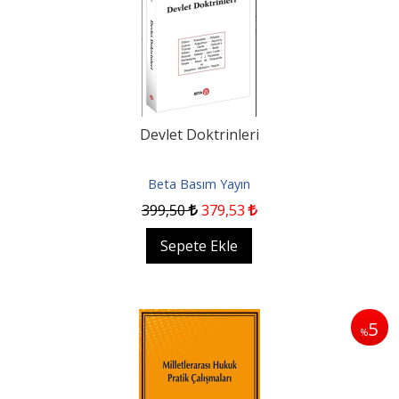
Devlet Doktrinleri
Beta Basım Yayın
399
,50
379
,53
Sepete Ekle
5
%