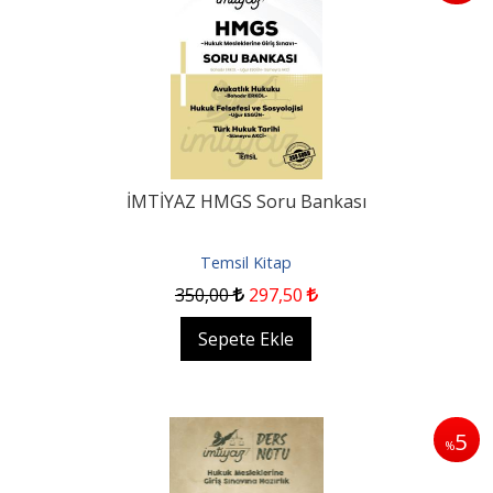
İMTİYAZ HMGS Soru Bankası
Temsil Kitap
350
,00
297
,50
Sepete Ekle
5
%