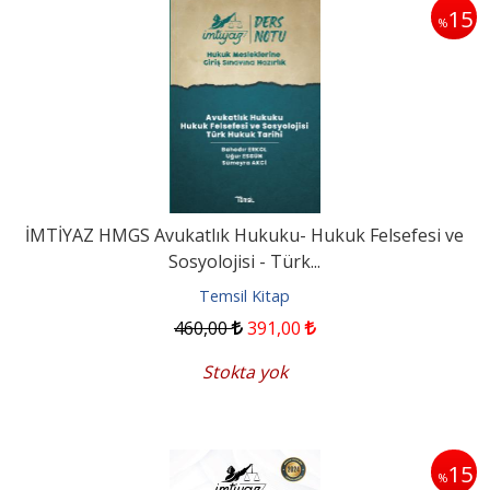
15
%
İMTİYAZ HMGS Avukatlık Hukuku- Hukuk Felsefesi ve
Sosyolojisi - Türk...
Temsil Kitap
460
,00
391
,00
Stokta yok
15
%