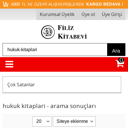
Kurumsal Üyelik
Üye ol
Üye Girişi
Ara
0
Çok Satanlar
hukuk kitaplari - arama sonuçları