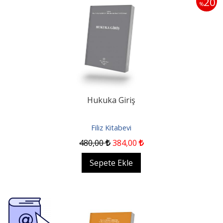
20
%
Hukuka Giriş
Filiz Kitabevi
480
,00
384
,00
Sepete Ekle