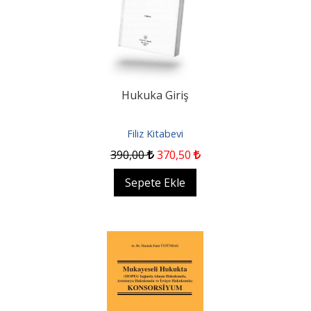
Hukuka Giriş
Filiz Kitabevi
390
,00
370
,50
Sepete Ekle