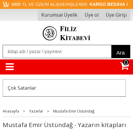
Kurumsal Üyelik
Üye ol
Üye Girişi
Ara
0
Çok Satanlar
Anasayfa
>
Yazarlar
>
Mustafa Emir Üstündağ
Mustafa Emir Üstündağ - Yazarın kitapları