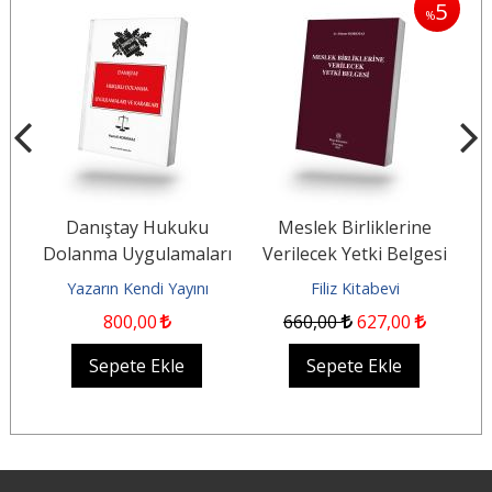
5
5
%
%
in
Danıştay Hukuku
Meslek Birliklerine
Dolanma Uygulamaları
Verilecek Yetki Belgesi
H
ve Kararları
Yazarın Kendi Yayını
Filiz Kitabevi
800
,00
660
,00
627
,00
Sepete Ekle
Sepete Ekle