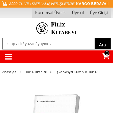
Kurumsal Üyelik
Üye ol
Üye Girişi
Ara
0
Anasayfa
>
Hukuk Kitapları
>
İş ve Sosyal Güvenlik Hukuku