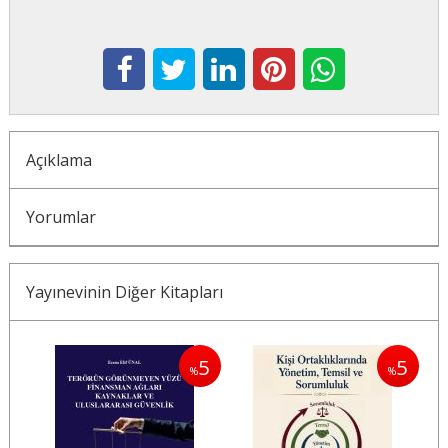
Açıklama
Yorumlar
Yayınevinin Diğer Kitapları
5
5
5
%
%
%