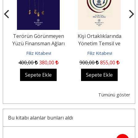
Terörün Görünmeyen
Kişi Ortaklıklarında
B
Yüzü Finansman Ağları
Yönetim Temsil ve
S
ğu
Kaynaklar ve
Sorumluluk
Filiz Kitabevi
Filiz Kitabevi
Uluslararası Güvenlik
400
,00
380
,00
900
,00
855
,00
Sepete Ekle
Sepete Ekle
Tümünü göster
Bu kitabı alanlar bunları aldı