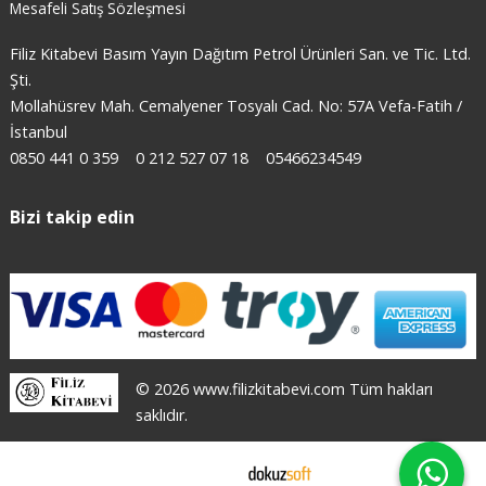
Mesafeli Satış Sözleşmesi
Filiz Kitabevi Basım Yayın Dağıtım Petrol Ürünleri San. ve Tic. Ltd.
Şti.
Mollahüsrev Mah. Cemalyener Tosyalı Cad. No: 57A Vefa-Fatih /
İstanbul
0850 441 0 359
0 212 527 07 18
05466234549
Bizi takip edin
© 2026 www.filizkitabevi.com Tüm hakları
saklıdır.
E-ticaret