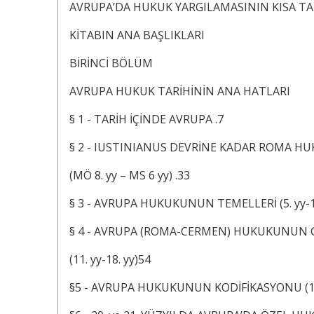
AVRUPA’DA HUKUK YARGILAMASININ KISA TA
KİTABIN ANA BAŞLIKLARI
BİRİNCİ BÖLÜM
AVRUPA HUKUK TARİHİNİN ANA HATLARI
§ 1 - TARİH İÇİNDE AVRUPA .7
§ 2 - IUSTINIANUS DEVRİNE KADAR ROMA H
(MÖ 8. yy – MS 6 yy) .33
§ 3 - AVRUPA HUKUKUNUN TEMELLERİ (5. yy-11
§ 4 - AVRUPA (ROMA-CERMEN) HUKUKUNUN 
(11. yy-18. yy)54
§5 - AVRUPA HUKUKUNUN KODİFİKASYONU (19. –