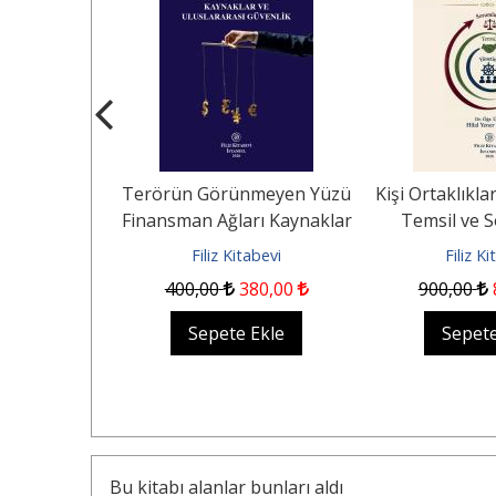
Kasa
Terörün Görünmeyen Yüzü
Kişi Ortaklıkl
de Bankanın
Finansman Ağları Kaynaklar
Temsil ve 
luğu
ve Uluslararası Güvenlik
abevi
Filiz Kitabevi
Filiz K
42
,00
400
,00
380
,00
900
,00
Ekle
Sepete Ekle
Sepete
Bu kitabı alanlar bunları aldı