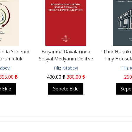
arında Yönetim
Boşanma Davalarında
Türk Hukuku
Sorumluluk
Sosyal Medyanın Delil ve
Tiny Housel
İspat Fonksiyonu
Mobil Evl
itabevi
Filiz Kitabevi
Filiz 
855
,00
400
,00
380
,00
250
 Ekle
Sepete Ekle
Sepe