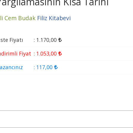
Yargılamasının Kısa Tarihi
li Cem Budak
Filiz Kitabevi
iste Fiyatı
:
1.170
,00
ndirimli Fiyat
:
1.053
,00
azancınız
:
117
,00