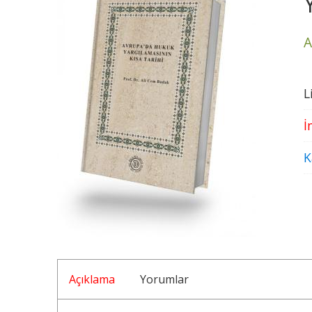
A
L
İ
K
Açıklama
Yorumlar