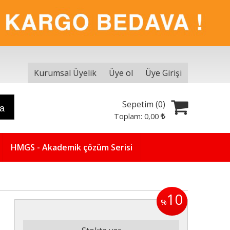
Kurumsal Üyelik
Üye ol
Üye Girişi
Sepetim (
0
)
ra
Toplam:
0
,00
HMGS - Akademik çözüm Serisi
10
%