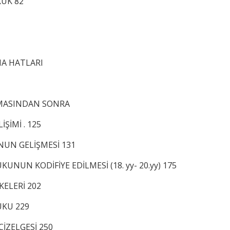
KUK 82
A HATLARI
LMASINDAN SONRA
İMİ . 125
NUN GELİŞMESİ 131
NUN KODİFİYE EDİLMESİ (18. yy- 20.yy) 175
KELERİ 202
UKU 229
İZELGESİ 250