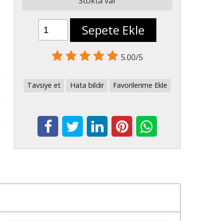
Stokta var
Sepete Ekle
5.00/5
Tavsiye et
Hata bildir
Favorilerime Ekle