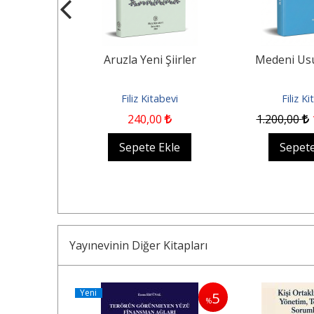
rler CİLTLİ
Aruzla Yeni Şiirler
Medeni Us
abevi
Filiz Kitabevi
Filiz K
0
240
,00
1.200
,00
Ekle
Sepete Ekle
Sepete
Yayınevinin Diğer Kitapları
Yeni
5
5
%
%