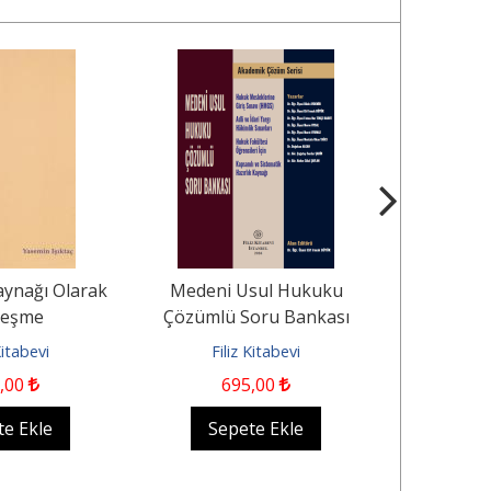
ynağı Olarak
Medeni Usul Hukuku
Haczedilm
leşme
Çözümlü Soru Bankası
Kitabevi
Filiz Kitabevi
Seçkin
,00
695
,00
885
,00
te Ekle
Sepete Ekle
Sep