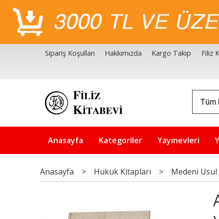
Sipariş Koşulları
Hakkımızda
Kargo Takip
Filiz
Filiz Kitabevi Kaynakçalar
Akademik Çözüm Serisi
Anasayfa
Kategoriler
Yayınevleri
Y
Anasayfa
>
Hukuk Kitapları
>
Medeni Usul