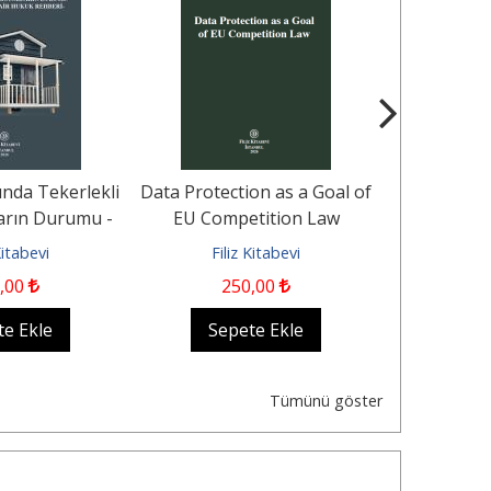
nda Tekerlekli
Data Protection as a Goal of
Aile 
arın Durumu -
EU Competition Law
Kaynaklana
ere Dair...
İhlali (
Kitabevi
Filiz Kitabevi
Fili
,00
250
,00
400
,00
te Ekle
Sepete Ekle
Sep
Tümünü göster