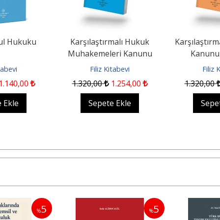
ul Hukuku
Karşılaştırmalı Hukuk
Karşılaştırma
Muhakemeleri Kanunu
Kanunu
itabevi
Filiz Kitabevi
Filiz 
1.140
,00
1.320
,00
1.254
,00
1.320
,00
 Ekle
Sepete Ekle
Sepe
5
5
%
%