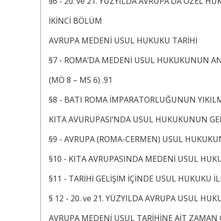
§6 - 20. ve 21. YÜZYILDA AVRUPA’DA ÖZEL HU
İKİNCİ BÖLÜM
AVRUPA MEDENİ USUL HUKUKU TARİHİ
§7 - ROMA’DA MEDENİ USUL HUKUKUNUN AN
(MÖ 8 – MS 6) .91
§8 - BATI ROMA İMPARATORLUĞUNUN YIKI
KITA AVURUPASI’NDA USUL HUKUKUNUN GELİŞ
§9 - AVRUPA (ROMA-CERMEN) USUL HUKUKU
§10 - KITA AVRUPASINDA MEDENİ USUL HUKUKU
§11 - TARİHİ GELİŞİM İÇİNDE USUL HUKUKU İL
§ 12 - 20. ve 21. YÜZYILDA AVRUPA USUL HUK
AVRUPA MEDENİ USUL TARİHİNE AİT ZAMAN Ç