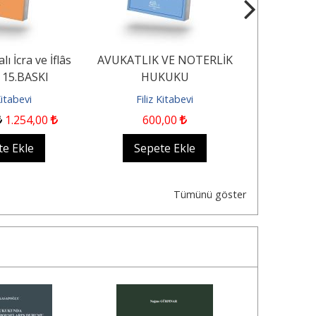
lı İcra ve İflâs
AVUKATLIK VE NOTERLİK
İcra ve İf
 15.BASKI
HUKUKU
Malzeme
Çalışma
Kitabevi
Filiz Kitabevi
Fili
1.254
,00
600
,00
4
te Ekle
Sepete Ekle
Sep
Tümünü göster