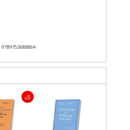
9789753688864
5
%