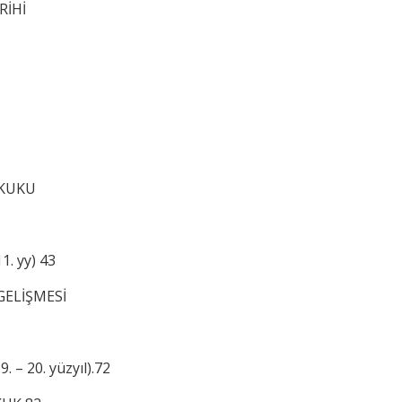
RİHİ
UKUKU
. yy) 43
GELİŞMESİ
 20. yüzyıl).72