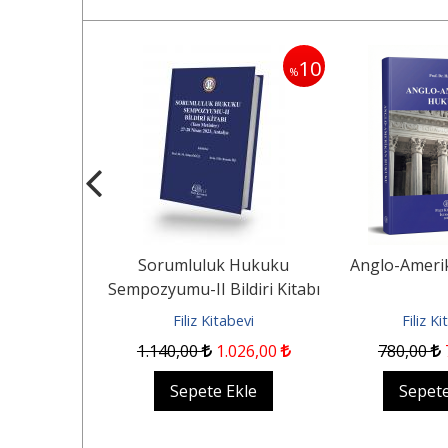
10
10
%
%
ku I Genel
Sorumluluk Hukuku
Anglo-Ameri
.BASKI
Sempozyumu-II Bildiri Kitabı
abevi
Filiz Kitabevi
Filiz K
.836
,00
1.140
,00
1.026
,00
780
,00
Ekle
Sepete Ekle
Sepete