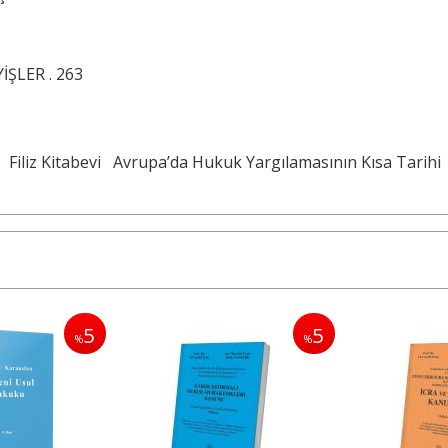
ŞLER . 263
Filiz Kitabevi
Avrupa’da Hukuk Yargılamasının Kısa Tarihi
5
5
%
%