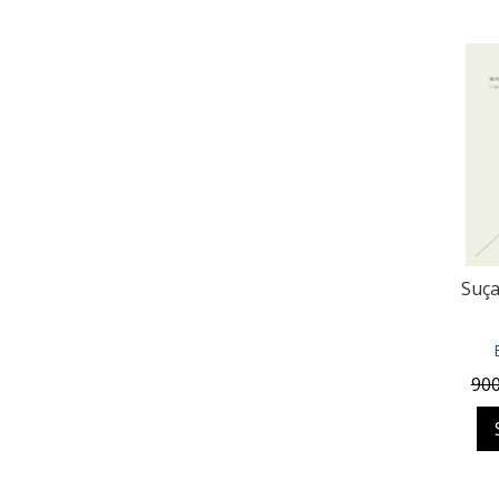
Suça
90