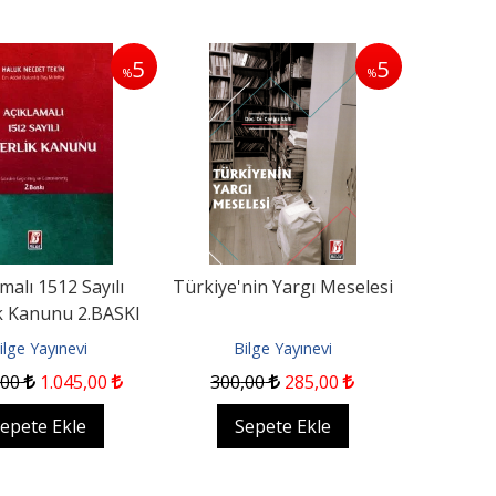
5
5
%
%
malı 1512 Sayılı
Türkiye'nin Yargı Meselesi
k Kanunu 2.BASKI
ilge Yayınevi
Bilge Yayınevi
,00
1.045
,00
300
,00
285
,00
epete Ekle
Sepete Ekle