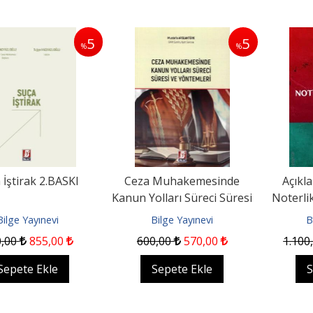
5
5
%
%
 İştirak 2.BASKI
Ceza Muhakemesinde
Açıkla
Kanun Yolları Süreci Süresi
Noterli
Ve Yöntemleri
Bilge Yayınevi
Bilge Yayınevi
B
0
,00
855
,00
600
,00
570
,00
1.100
Sepete Ekle
Sepete Ekle
S