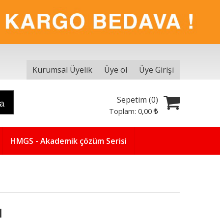
Kurumsal Üyelik
Üye ol
Üye Girişi
Sepetim (
0
)
ra
Toplam:
0
,00
HMGS - Akademik çözüm Serisi
ı
Yeni
5
%