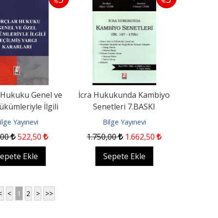
%
%
 Hukuku Genel ve
İcra Hukukunda Kambiyo
kümleriyle İlgili
Senetleri 7.BASKI
ş Yargı Kararları
ilge Yayınevi
Bilge Yayınevi
,00
522
,50
1.750
,00
1.662
,50
epete Ekle
Sepete Ekle
<
<
1
2
>
>>