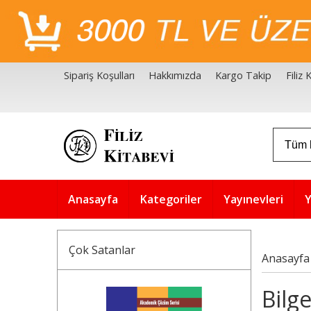
Sipariş Koşulları
Hakkımızda
Kargo Takip
Filiz
Filiz Kitabevi Kaynakçalar
Akademik Çözüm Serisi
Anasayfa
Kategoriler
Yayınevleri
Y
Çok Satanlar
Anasayfa
Bilge