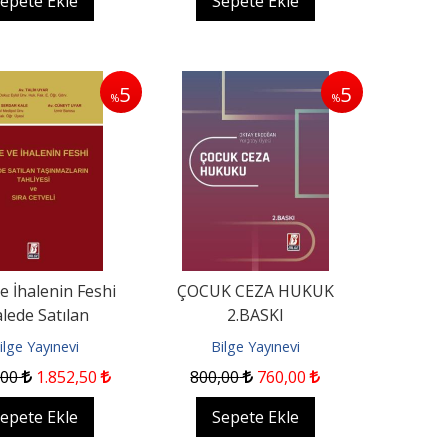
epete Ekle
Sepete Ekle
5
5
%
%
ve İhalenin Feshi
ÇOCUK CEZA HUKUK
alede Satılan
2.BASKI
ların Tahliyesi ve
ilge Yayınevi
Bilge Yayınevi
Sıra...
,00
1.852
,50
800
,00
760
,00
epete Ekle
Sepete Ekle