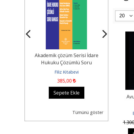
Tekerlekli
Akademik çözüm Serisi İdare
KOCAYUSUF
n Durumu -
Hukuku Çözümlü Soru
Borçlar Huk
Dair...
Bankası Hukuk...
evi
Filiz Kitabevi
Fil
385
,00
1.250
,0
kle
Sepete Ekle
Se
Avu
Tümünü göster
1.30