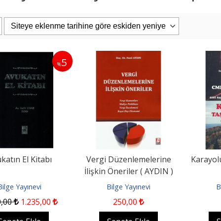
5
%
PAŞAOĞLU/HATEMİ/SEROZAN/ARPACI
Eşya Hukuku 26. Baskı
uku Genel Bölüm...
iz Kitabevi
Filiz Kitabevi
0
1.187
,50
2.400
,00
2.280
,00
pete Ekle
Sepete Ekle
katın El Kitabı
Vergi Düzenlemelerine
Karayol
İlişkin Öneriler ( AYDIN )
Bilge Yayınevi
Bilge Yayınevi
B
0
,00
1.235
,00
250
,00