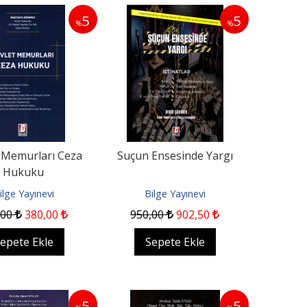
5
5
%
%
 Memurları Ceza
Suçun Ensesinde Yargı
Hukuku
ilge Yayınevi
Bilge Yayınevi
,00
380
,00
950
,00
902
,50
epete Ekle
Sepete Ekle
5
5