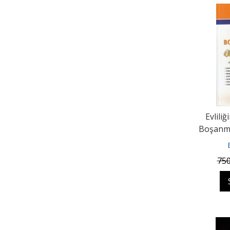
Evliliğ
Boşanma
75