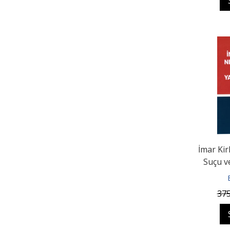
İmar Kir
Suçu v
37