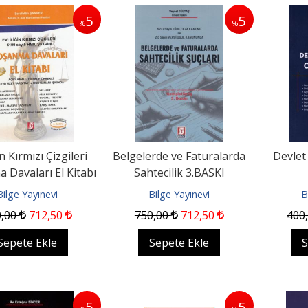
5
5
%
%
in Kırmızı Çizgileri
Belgelerde ve Faturalarda
Devlet
 Davaları El Kitabı
Sahtecilik 3.BASKI
5.BASKI
Bilge Yayınevi
Bilge Yayınevi
B
0
,00
712
,50
750
,00
712
,50
400
Sepete Ekle
Sepete Ekle
S
5
5