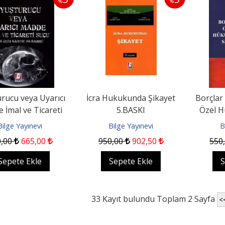
%
%
rucu veya Uyarıcı
İcra Hukukunda Şikayet
Borçlar
 İmal ve Ticareti
5.BASKI
Özel Hü
uçu 2.BASKI
Seçilmi
Bilge Yayınevi
Bilge Yayınevi
B
0
,00
665
,00
950
,00
902
,50
550
Sepete Ekle
Sepete Ekle
S
33 Kayıt bulundu Toplam 2 Sayfa
<