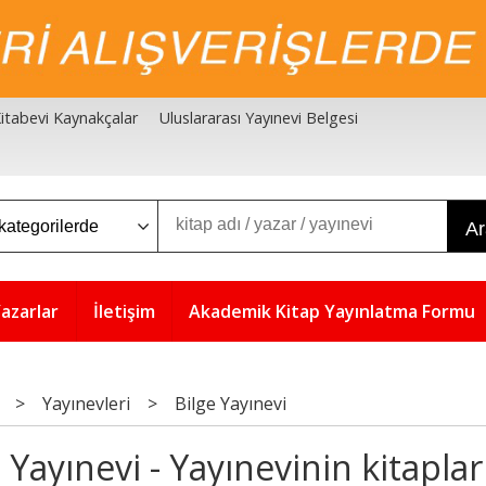
 Kitabevi Kaynakçalar
Uluslararası Yayınevi Belgesi
A
azarlar
İletişim
Akademik Kitap Yayınlatma Formu
>
Yayınevleri
>
Bilge Yayınevi
 Yayınevi - Yayınevinin kitaplar
5
5
%
%