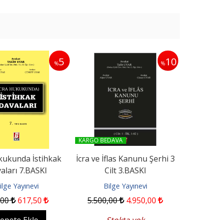
5
10
%
%
Türk Hukuk Tarihi
Sorularla Sorularla Kentsel
Dönüşüm Hukuku 1 Temmuz
2026 Tarihli Planlı...
Beta Basım Yayın
Seçkin Yayıncılık
699
,50
664
,53
990
,00
KARGO BEDAVA
Sepete Ekle
Sepete Ekle
kukunda İstihkak
İcra ve İflas Kanunu Şerhi 3
aları 7.BASKI
Cilt 3.BASKI
ilge Yayınevi
Bilge Yayınevi
,00
617
,50
5.500
,00
4.950
,00