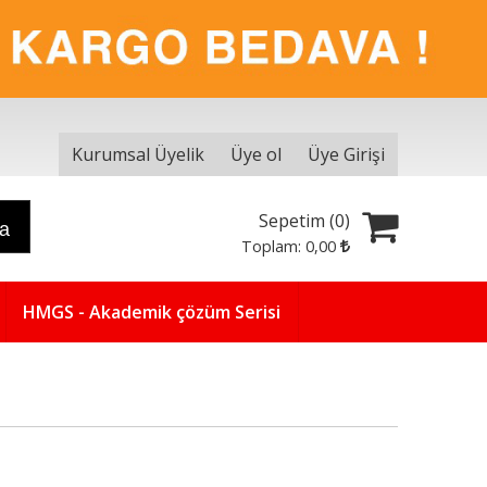
Kurumsal Üyelik
Üye ol
Üye Girişi
Sepetim (
0
)
ra
Toplam:
0
,00
HMGS - Akademik çözüm Serisi
Yeni
5
%