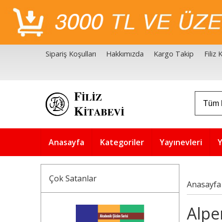
Sipariş Koşulları
Hakkımızda
Kargo Takip
Filiz
Filiz Kitabevi Kaynakçalar
Akademik Çözüm Serisi
Anasayfa
Kategoriler
Yayınevleri
Y
Çok Satanlar
Anasayfa
Alper