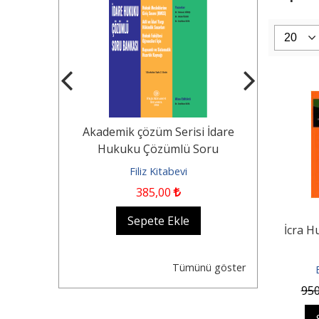
Tekerlekli
Akademik çözüm Serisi İdare
KOCAYUSUF
n Durumu -
Hukuku Çözümlü Soru
Borçlar Huk
Dair...
Bankası Hukuk...
evi
Filiz Kitabevi
Fil
385
,00
1.250
,0
kle
Sepete Ekle
Se
İcra H
Tümünü göster
95