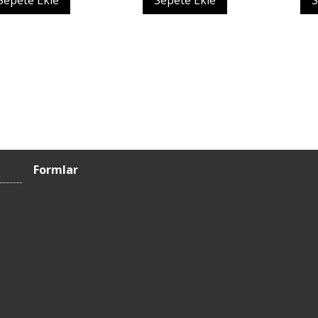
Sepete Ekle
Sepete Ekle
S
Formlar