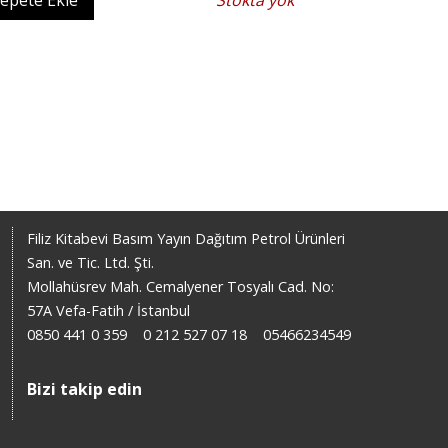
epete Ekle
Stokta yok
Filiz Kitabevi Basım Yayın Dağıtım Petrol Ürünleri
San. ve Tic. Ltd. Şti.
Mollahüsrev Mah. Cemalyener Tosyalı Cad. No:
57A Vefa-Fatih / İstanbul
0850 441 0 359
0 212 527 07 18
05466234549
Bizi takip edin