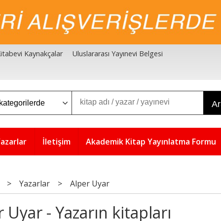
 Kitabevi Kaynakçalar
Uluslararası Yayınevi Belgesi
A
azarlar
İletişim
Akademik Kitap Yayınlatma Formu
>
Yazarlar
>
Alper Uyar
 Uyar - Yazarın kitapları
5
5
%
%