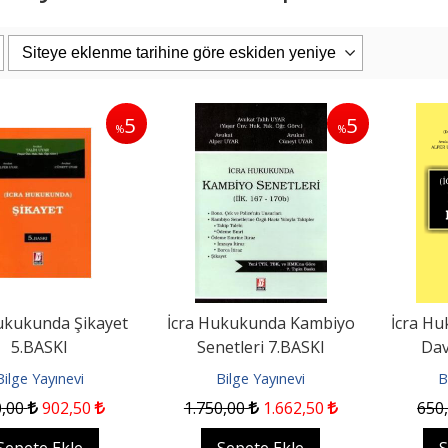
5
5
%
%
PAŞAOĞLU/HATEMİ/SEROZAN/ARPACI
Eşya Hukuku 26. Baskı
uku Genel Bölüm...
iz Kitabevi
Filiz Kitabevi
0
1.187
,50
2.400
,00
2.280
,00
pete Ekle
Sepete Ekle
ukukunda Şikayet
İcra Hukukunda Kambiyo
İcra Hu
5.BASKI
Senetleri 7.BASKI
Dav
Bilge Yayınevi
Bilge Yayınevi
B
0
,00
902
,50
1.750
,00
1.662
,50
650