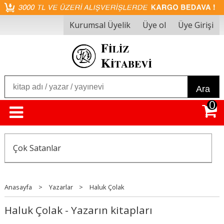
Kurumsal Üyelik
Üye ol
Üye Girişi
Ara
0
Çok Satanlar
Anasayfa
>
Yazarlar
>
Haluk Çolak
Haluk Çolak - Yazarın kitapları