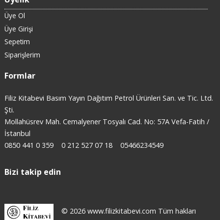
Üye Ol
Üye Girişi
Sepetim
Siparişlerim
Formlar
Filiz Kitabevi Basım Yayın Dağıtım Petrol Ürünleri San. ve Tic. Ltd.
Şti.
Mollahüsrev Mah. Cemalyener Tosyalı Cad. No: 57A Vefa-Fatih /
İstanbul
0850 441 0 359
0 212 527 07 18
05466234549
Bizi takip edin
© 2026 www.filizkitabevi.com Tüm hakları