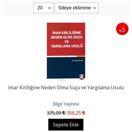
5
%
İmar Kirliliğine Neden Olma Suçu ve Yargılama Usulü
Bilge Yayınevi
375
,00
356
,25
Sepete Ekle