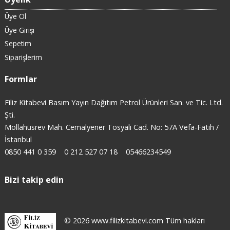
Üye Ol
Üye Girişi
Sepetim
Siparişlerim
Formlar
Filiz Kitabevi Basım Yayın Dağıtım Petrol Ürünleri San. ve Tic. Ltd.
Şti.
Mollahüsrev Mah. Cemalyener Tosyalı Cad. No: 57A Vefa-Fatih /
İstanbul
0850 441 0 359
0 212 527 07 18
05466234549
Bizi takip edin
© 2026 www.filizkitabevi.com Tüm hakları