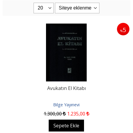
5
%
Avukatın El Kitabı
Bilge Yayınevi
1.300
,00
1.235
,00
Sepete Ekle