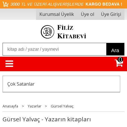
Kurumsal Üyelik
Üye ol
Üye Girişi
Ara
0
Çok Satanlar
Anasayfa
>
Yazarlar
>
Gürsel Yalvaç
Gürsel Yalvaç - Yazarın kitapları