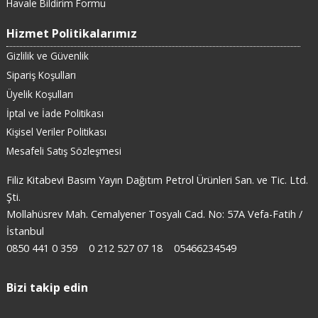
Havale Bildirim Formu
Hizmet Politikalarımız
Gizlilik ve Güvenlik
Sipariş Koşulları
Üyelik Koşulları
İptal ve İade Politikası
Kişisel Veriler Politikası
Mesafeli Satış Sözleşmesi
Filiz Kitabevi Basım Yayın Dağıtım Petrol Ürünleri San. ve Tic. Ltd.
Şti.
Mollahüsrev Mah. Cemalyener Tosyalı Cad. No: 57A Vefa-Fatih /
İstanbul
0850 441 0 359
0 212 527 07 18
05466234549
Bizi takip edin