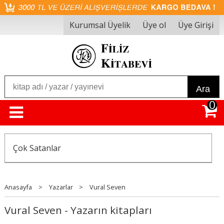
Kurumsal Üyelik
Üye ol
Üye Girişi
Ara
0
Çok Satanlar
Anasayfa
>
Yazarlar
>
Vural Seven
Vural Seven - Yazarın kitapları