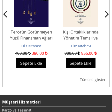
Terörün Görünmeyen
Kişi Ortaklıklarında
B
Yüzü Finansman Ağları
Yönetim Temsil ve
S
ğu
Kaynaklar ve
Sorumluluk
Filiz Kitabevi
Filiz Kitabevi
Uluslararası Güvenlik
400
,00
380
,00
900
,00
855
,00
Sepete Ekle
Sepete Ekle
Tümünü göster
Müşteri Hizmetleri
Kargo ve Teslimat