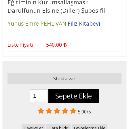
Eğitiminin Kurumsallaşması:
Darülfünun Elsine (Diller) Şubesifil
Yunus Emre PEHLİVAN
Filiz Kitabevi
Liste Fiyatı
:
540
,00
Stokta var
Sepete Ekle
5.00/5
Tavsiye et
Hata bildir
Favorilerime Ekle