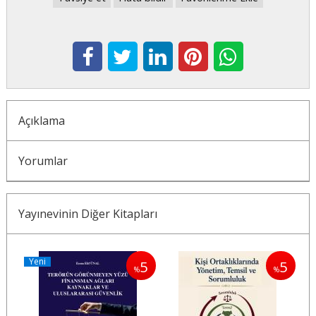
Açıklama
Yorumlar
Yayınevinin Diğer Kitapları
Yeni
5
5
5
%
%
%