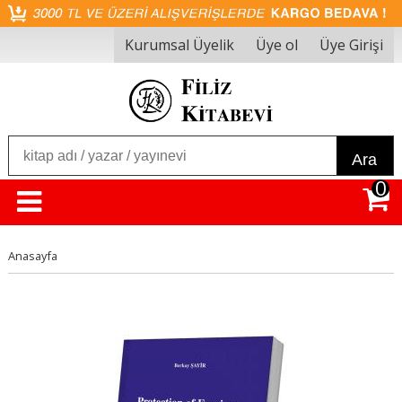
Kurumsal Üyelik
Üye ol
Üye Girişi
Ara
0
Anasayfa