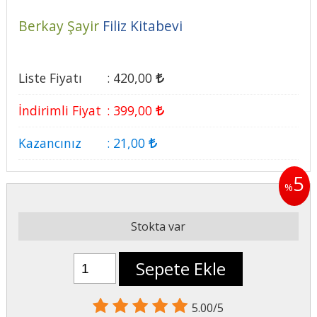
Berkay Şayir
Filiz Kitabevi
Liste Fiyatı
:
420
,00
İndirimli Fiyat
:
399
,00
Kazancınız
:
21
,00
5
%
Stokta var
Sepete Ekle
5.00/5