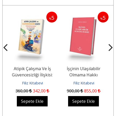
5
5
5
%
%
%
e
Atipik Çalışma Ve İş
İşçinin Ulaşılabilir
Güvencesizliği İlişkisi:
Olmama Hakkı
Motokuryeler Üzerine...
Bi
Filiz Kitabevi
Filiz Kitabevi
360
,00
342
,00
900
,00
855
,00
Sepete Ekle
Sepete Ekle