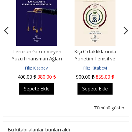
Terörün Görünmeyen
Kişi Ortaklıklarında
B
Yüzü Finansman Ağları
Yönetim Temsil ve
S
ğu
Kaynaklar ve
Sorumluluk
Filiz Kitabevi
Filiz Kitabevi
Uluslararası Güvenlik
400
,00
380
,00
900
,00
855
,00
Sepete Ekle
Sepete Ekle
Tümünü göster
Bu kitabı alanlar bunları aldı