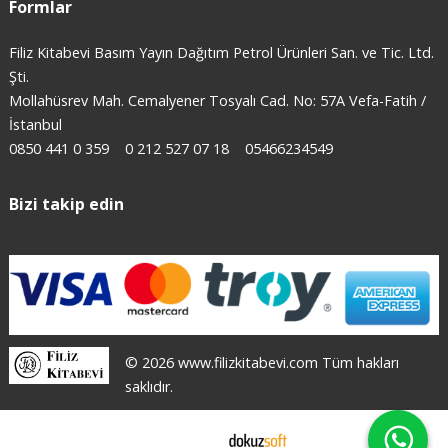
Formlar
Filiz Kitabevi Basım Yayın Dağıtım Petrol Ürünleri San. ve Tic. Ltd.
Şti.
Mollahüsrev Mah. Cemalyener Tosyalı Cad. No: 57A Vefa-Fatih /
İstanbul
0850 441 0 359
0 212 527 07 18
05466234549
Bizi takip edin
© 2026 www.filizkitabevi.com Tüm hakları
saklıdır.
E-ticaret