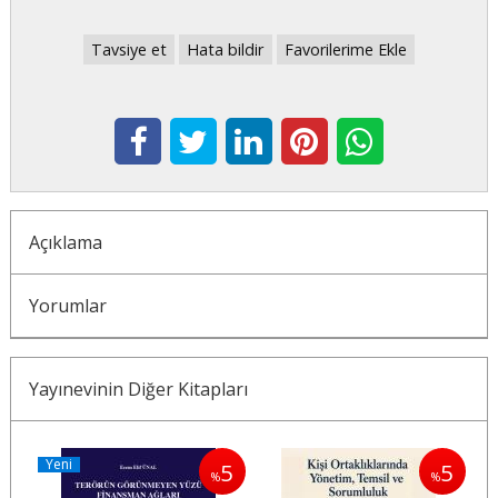
Tavsiye et
Hata bildir
Favorilerime Ekle
Açıklama
Yorumlar
Yayınevinin Diğer Kitapları
Yeni
5
5
5
%
%
%