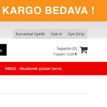
Kurumsal Üyelik
Üye ol
Üye Girişi
Sepetim (
0
)
ra
Toplam:
0
,00
HMGS - Akademik çözüm Serisi
Yeni
5
%