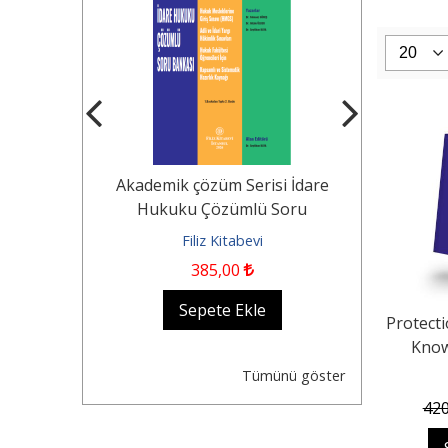
Tekerlekli
Akademik çözüm Serisi İdare
KOCAYUSUF
n Durumu -
Hukuku Çözümlü Soru
Borçlar Huk
Dair...
Bankası Hukuk...
evi
Filiz Kitabevi
Fil
385
,00
1.250
,0
kle
Sepete Ekle
Se
Protecti
Know
Comp
Tümünü göster
42