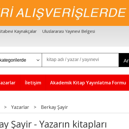
 Kitabevi Kaynakçalar
Uluslararası Yayınevi Belgesi
A
azarlar
İletişim
Akademik Kitap Yayınlatma Formu
>
Yazarlar
>
Berkay Şayir
y Şayir - Yazarın kitapları
5
5
%
%