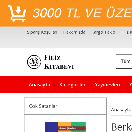
Sipariş Koşulları
Hakkımızda
Kargo Takip
Filiz
Filiz Kitabevi Kaynakçalar
Akademik Çözüm Serisi
Anasayfa
Kategoriler
Yayınevleri
Y
Çok Satanlar
Anasayfa
Berka