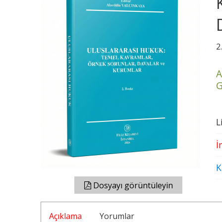
2
A
G
L
İ
K
Dosyayı görüntüleyin
Açıklama
Yorumlar