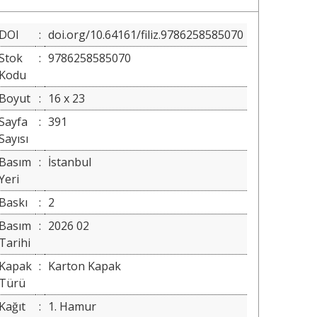
DOI
:
doi.org/10.64161/filiz.9786258585070
Stok
:
9786258585070
Kodu
Boyut
:
16 x 23
Sayfa
:
391
Sayısı
Basım
:
İstanbul
Yeri
Baskı
:
2
Basım
:
2026 02
Tarihi
Kapak
:
Karton Kapak
Türü
Kağıt
:
1. Hamur