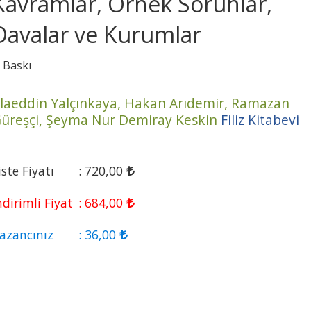
Kavramlar, Örnek Sorunlar,
Davalar ve Kurumlar
. Baskı
laeddin Yalçınkaya,
Hakan Arıdemir,
Ramazan
üreşçi,
Şeyma Nur Demiray Keskin
Filiz Kitabevi
iste Fiyatı
:
720
,00
ndirimli Fiyat
:
684
,00
azancınız
:
36
,00