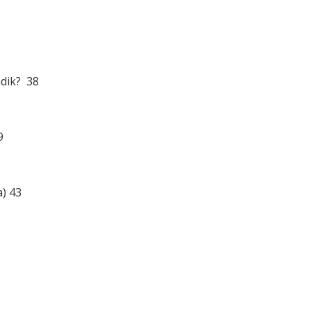
ndik? 38
9
a) 43