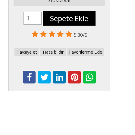
Stokta var
Sepete Ekle
5.00/5
Tavsiye et
Hata bildir
Favorilerime Ekle