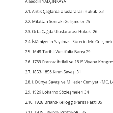
Alaeddin YALÇINKAYA
2.1. Antik Çağlarda Uluslararası Hukuk 23
2.2. Milattan Sonraki Gelişmeler 25
2.3. Orta Çağda Uluslararası Hukuk 26
2.4. İslâmiyet’in Yayılması Sürecindeki Gelişmel
2.5. 1648 Tarihli Westfalia Barışı 29
2.6. 1789 Fransız İhtilali ve 1815 Viyana Kongre
2.7. 1853-1856 Kırım Savaşı 31
2.8. I. Dünya Savaşı ve Milletler Cemiyeti (MC,
2.9. 1926 Lokarno Sözleşmeleri 34
2.10. 1928 Briand-Kellogg (Paris) Paktı 35
2.11. 1929 Litvinov Protokolü 35