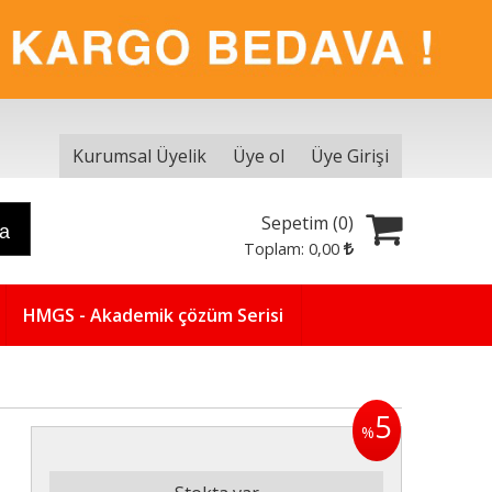
Kurumsal Üyelik
Üye ol
Üye Girişi
Sepetim (
0
)
ra
Toplam:
0
,00
HMGS - Akademik çözüm Serisi
5
%