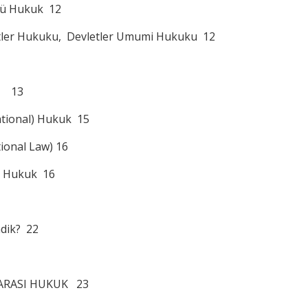
stü Hukuk 12
letler Hukuku, Devletler Umumi Hukuku 12
ım 13
ational) Hukuk 15
tional Law) 16
ik Hukuk 16
ndik? 22
RARASI HUKUK 23