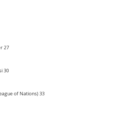
er 27
si 30
 League of Nations) 33