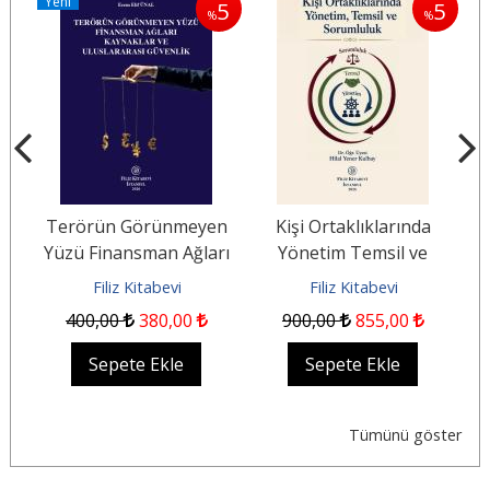
Yeni
5
5
5
%
%
%
Terörün Görünmeyen
Kişi Ortaklıklarında
B
Yüzü Finansman Ağları
Yönetim Temsil ve
S
ğu
Kaynaklar ve
Sorumluluk
Filiz Kitabevi
Filiz Kitabevi
Uluslararası Güvenlik
400
,00
380
,00
900
,00
855
,00
Sepete Ekle
Sepete Ekle
Tümünü göster