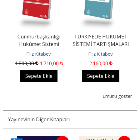
ET
Cumhurbaşkanlığı
TÜRKİYEDE HÜKÜMET
RI
Hükûmet Sistemi
SİSTEMİ TARTIŞMALARI
Yasama, Yürütme ve
VE
Filiz Kitabevi
Filiz Kitabevi
I
Yargı 2. Baskı
CUMHURBAŞKANLIĞI
1.800
,00
1.710
,00
2.160
,00
HÜKÜMET...
Sepete Ekle
Sepete Ekle
Tümünü göster
Yayınevinin Diğer Kitapları