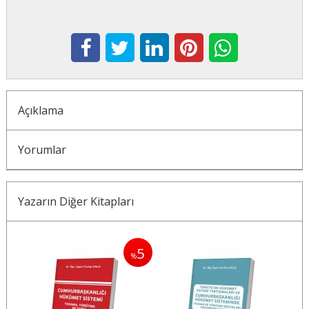
Açıklama
Yorumlar
Yazarın Diğer Kitapları
5
5
%
%