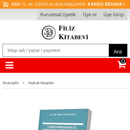
Kurumsal Üyelik
Üye ol
Üye Girişi
Ara
0
Anasayfa
>
Hukuk Kitapları