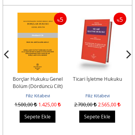
5
5
%
%
Borçlar Hukuku Genel
Ticari İşletme Hukuku
B
Bölüm (Dördüncü Cilt)
Filiz Kitabevi
Filiz Kitabevi
1.500
,00
1.425
,00
2.700
,00
2.565
,00
Sepete Ekle
Sepete Ekle