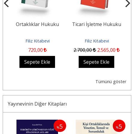
Ortaklıklar Hukuku
Ticari İşletme Hukuku
M
Filiz Kitabevi
Filiz Kitabevi
720
,00
2.700
,00
2.565
,00
Sepete Ekle
Sepete Ekle
Tümünü göster
Yayınevinin Diğer Kitapları
5
5
5
%
%
%