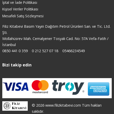
İptal ve İade Politikası
Kişisel Veriler Politikası
Mesafeli Satış Sözleşmesi
Filiz Kitabevi Basım Yayın Dağıtım Petrol Ürünleri San. ve Tic. Ltd.
Şti.
Mollahüsrev Mah. Cemalyener Tosyalı Cad. No: 57A Vefa-Fatih /
İstanbul
0850 441 0 359
0 212 527 07 18
05466234549
Bizi takip edin
© 2026 www.filizkitabevi.com Tüm hakları
saklıdır.