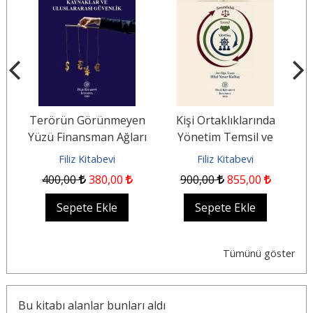
Terörün Görünmeyen
Kişi Ortaklıklarında
B
Yüzü Finansman Ağları
Yönetim Temsil ve
S
ğu
Kaynaklar ve
Sorumluluk
Filiz Kitabevi
Filiz Kitabevi
Uluslararası Güvenlik
400
,00
380
,00
900
,00
855
,00
Sepete Ekle
Sepete Ekle
Tümünü göster
Bu kitabı alanlar bunları aldı