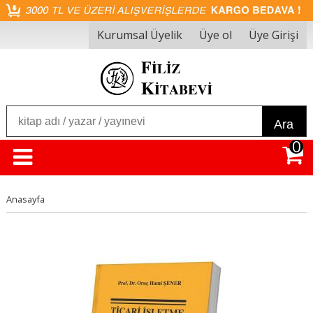
Kurumsal Üyelik
Üye ol
Üye Girişi
Ara
0
Anasayfa