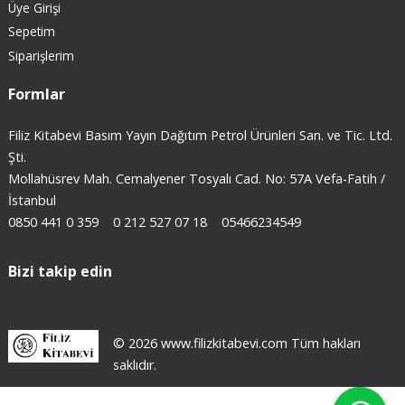
Üye Girişi
Sepetim
Siparişlerim
Formlar
Filiz Kitabevi Basım Yayın Dağıtım Petrol Ürünleri San. ve Tic. Ltd.
Şti.
Mollahüsrev Mah. Cemalyener Tosyalı Cad. No: 57A Vefa-Fatih /
İstanbul
0850 441 0 359
0 212 527 07 18
05466234549
Bizi takip edin
© 2026 www.filizkitabevi.com Tüm hakları
saklıdır.