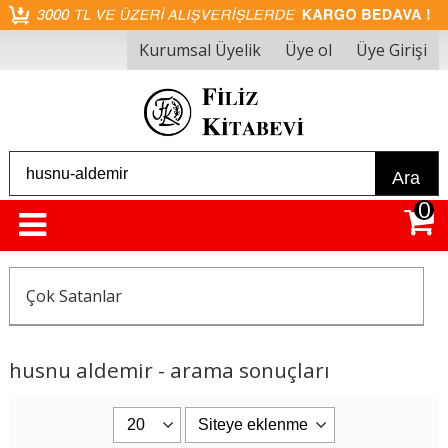
Kurumsal Üyelik
Üye ol
Üye Girişi
Ara
0
Çok Satanlar
husnu aldemir - arama sonuçları