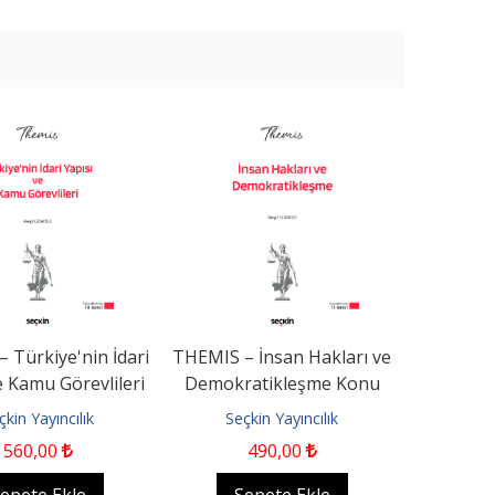
Türk Hukuk Tarihi
Sorularla Sorularla Kentsel
Dönüşüm Hukuku 1 Temmuz
2026 Tarihli Planlı...
Beta Basım Yayın
Seçkin Yayıncılık
699
,50
664
,53
990
,00
Sepete Ekle
Sepete Ekle
 Türkiye'nin İdari
THEMIS – İnsan Hakları ve
e Kamu Görevlileri
Demokratikleşme Konu
onu Kitabı
Kitabı
çkin Yayıncılık
Seçkin Yayıncılık
560
,00
490
,00