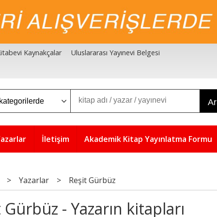
 Kitabevi Kaynakçalar
Uluslararası Yayınevi Belgesi
A
azarlar
İletişim
Akademik Kitap Yayınlatma Formu
>
Yazarlar
>
Reşit Gürbüz
 Gürbüz - Yazarın kitapları
5
5
%
%