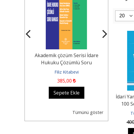
Tekerlekli
Akademik çözüm Serisi İdare
KOCAYUSUF
n Durumu -
Hukuku Çözümlü Soru
Borçlar Huk
Dair...
Bankası Hukuk...
evi
Filiz Kitabevi
Fil
385
,00
1.250
,0
kle
Sepete Ekle
Se
İdari Y
100 S
Tümünü göster
T
40