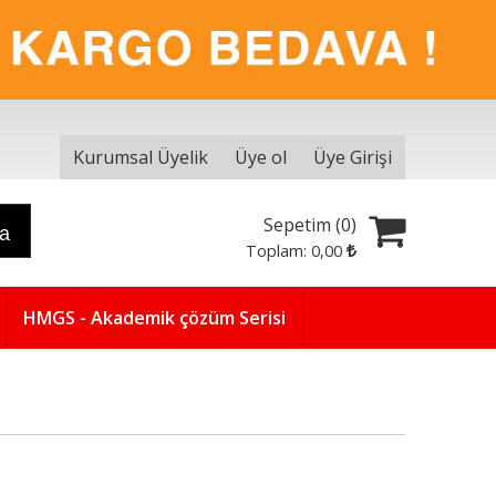
Kurumsal Üyelik
Üye ol
Üye Girişi
Sepetim (
0
)
ra
Toplam:
0
,00
HMGS - Akademik çözüm Serisi
Yeni
5
%