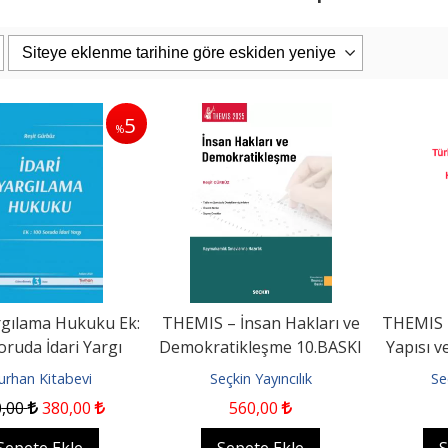
5
%
PAŞAOĞLU/HATEMİ/SEROZAN/ARPACI
Eşya Hukuku 26. Baskı
uku Genel Bölüm...
iz Kitabevi
Filiz Kitabevi
0
1.187
,50
2.400
,00
2.280
,00
pete Ekle
Sepete Ekle
argılama Hukuku Ek:
THEMIS – İnsan Hakları ve
THEMIS –
oruda İdari Yargı
Demokratikleşme 10.BASKI
Yapısı v
K
urhan Kitabevi
Seçkin Yayıncılık
Se
0
,00
380
,00
560
,00