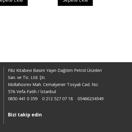
epete Ekle
Sepete Ekle
Filiz Kitabevi Basım Yayın Dağıtım Petrol Ürünleri
San. ve Tic. Ltd. Şti.
Mollahüsrev Mah. Cemalyener Tosyalı Cad. No:
57A Vefa-Fatih / İstanbul
0850 441 0 359
0 212 527 07 18
05466234549
Bizi takip edin