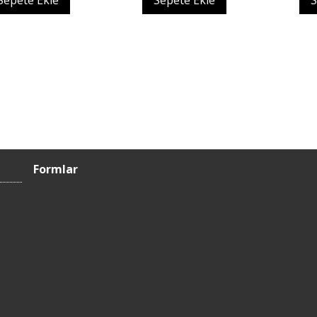
Sepete Ekle
Sepete Ekle
S
Formlar