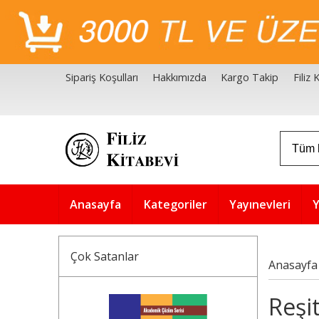
Sipariş Koşulları
Hakkımızda
Kargo Takip
Filiz
Filiz Kitabevi Kaynakçalar
Akademik Çözüm Serisi
Anasayfa
Kategoriler
Yayınevleri
Y
Çok Satanlar
Anasayfa
Reşit