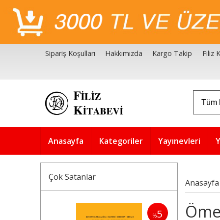
Sipariş Koşulları
Hakkımızda
Kargo Takip
Filiz
Filiz Kitabevi Kaynakçalar
Akademik Çözüm Serisi
Anasayfa
Kategoriler
Yayınevleri
Y
Çok Satanlar
Anasayfa
Ömer
5
%