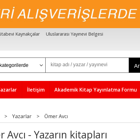
 Kitabevi Kaynakçalar
Uluslararası Yayınevi Belgesi
A
azarlar
İletişim
Akademik Kitap Yayınlatma Formu
>
Yazarlar
>
Ömer Avcı
 Avcı - Yazarın kitapları
5
%