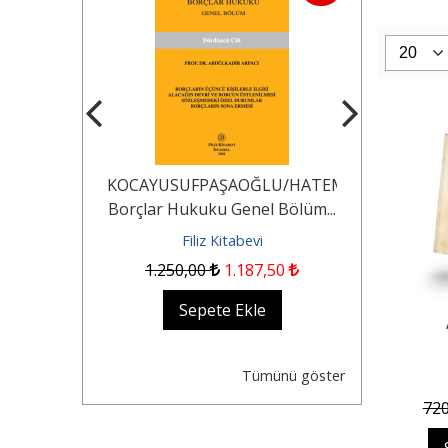
erisi İdare
KOCAYUSUFPAŞAOĞLU/HATEMİ/SEROZAN/A
Akademik Ç
lü Soru
Borçlar Hukuku Genel Bölüm...
Yargılama
uk...
Soru Ba
evi
Filiz Kitabevi
Fil
1.250
,00
1.187
,50
5
kle
Sepete Ekle
Se
Tümünü göster
72