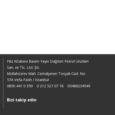
Filiz Kitabevi Basım Yayın Dağıtım Petrol Ürünleri
San. ve Tic. Ltd. Şti.
Mollahüsrev Mah. Cemalyener Tosyalı Cad. No:
57A Vefa-Fatih / İstanbul
0850 441 0 359
0 212 527 07 18
05466234549
Bizi takip edin