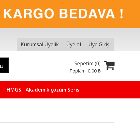
Kurumsal Üyelik
Üye ol
Üye Girişi
Sepetim (
0
)
ra
Toplam:
0
,00
HMGS - Akademik çözüm Serisi
Yeni
5
%