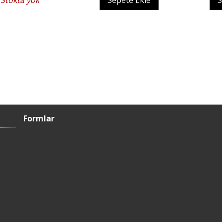
Stokta yok
Sepete Ekle
S
Formlar