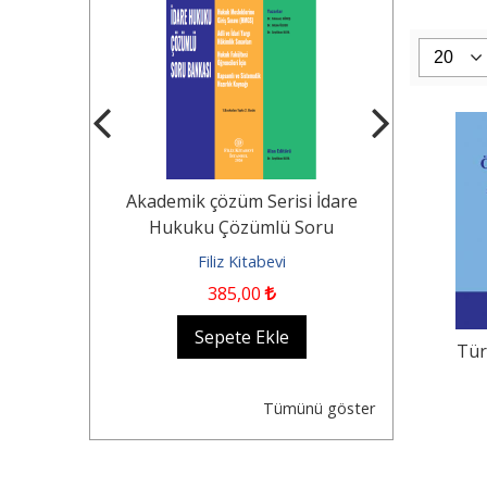
Tekerlekli
Akademik çözüm Serisi İdare
KOCAYUSUF
n Durumu -
Hukuku Çözümlü Soru
Borçlar Huk
Dair...
Bankası Hukuk...
evi
Filiz Kitabevi
Fil
385
,00
1.250
,0
kle
Sepete Ekle
Se
Tür
Tümünü göster