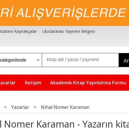
 Kitabevi Kaynakçalar
Uluslararası Yayınevi Belgesi
A
azarlar
İletişim
Akademik Kitap Yayınlatma Formu
>
Yazarlar
>
Nihal Nomer Karaman
l Nomer Karaman - Yazarın kita
5
5
%
%