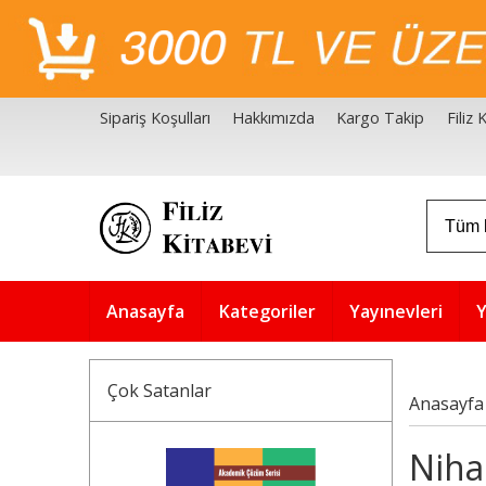
Sipariş Koşulları
Hakkımızda
Kargo Takip
Filiz
Filiz Kitabevi Kaynakçalar
Akademik Çözüm Serisi
Anasayfa
Kategoriler
Yayınevleri
Y
Çok Satanlar
Anasayfa
Niha