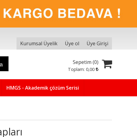
Kurumsal Üyelik
Üye ol
Üye Girişi
Sepetim (
0
)
ra
Toplam:
0
,00
HMGS - Akademik çözüm Serisi
pları
Yeni
5
%