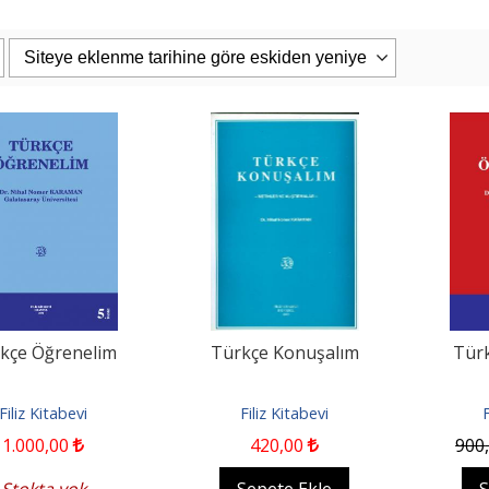
PAŞAOĞLU/HATEMİ/SEROZAN/ARPACI
Eşya Hukuku 26. Baskı
uku Genel Bölüm...
iz Kitabevi
Filiz Kitabevi
0
1.187
,50
2.400
,00
2.280
,00
pete Ekle
Sepete Ekle
kçe Öğrenelim
Türkçe Konuşalım
Tür
Filiz Kitabevi
Filiz Kitabevi
F
1.000
,00
420
,00
900