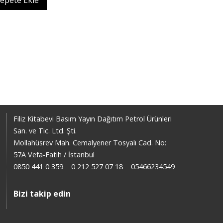
epete Ekle
Filiz Kitabevi Basım Yayın Dağıtım Petrol Ürünleri
San. ve Tic. Ltd. Şti.
Mollahüsrev Mah. Cemalyener Tosyalı Cad. No:
57A Vefa-Fatih / İstanbul
0850 441 0 359
0 212 527 07 18
05466234549
Bizi takip edin