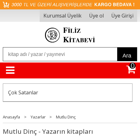
Kurumsal Üyelik
Üye ol
Üye Girişi
Ara
0
Çok Satanlar
Anasayfa
>
Yazarlar
>
Mutlu Dinç
Mutlu Dinç - Yazarın kitapları