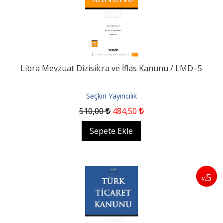
Libra Mevzuat Dizisiİcra ve İflas Kanunu / LMD–5
Seçkin Yayıncılık
510
,00
484
,50
Sepete Ekle
5
%