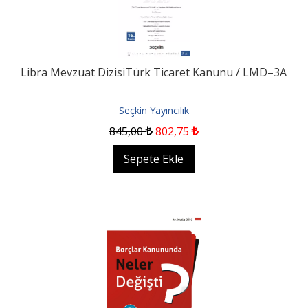
Libra Mevzuat DizisiTürk Ticaret Kanunu / LMD–3A
Seçkin Yayıncılık
845
,00
802
,75
Sepete Ekle