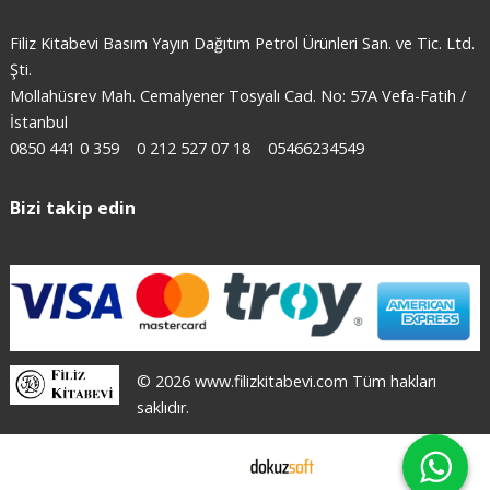
Filiz Kitabevi Basım Yayın Dağıtım Petrol Ürünleri San. ve Tic. Ltd.
Şti.
Mollahüsrev Mah. Cemalyener Tosyalı Cad. No: 57A Vefa-Fatih /
İstanbul
0850 441 0 359
0 212 527 07 18
05466234549
Bizi takip edin
© 2026 www.filizkitabevi.com Tüm hakları
saklıdır.
E-ticaret