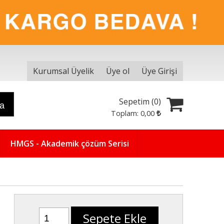
Kurumsal Üyelik
Üye ol
Üye Girişi
Sepetim (
0
)
ra
Toplam:
0
,00
HMGS - Akademik çözüm Serisi
Sepete Ekle