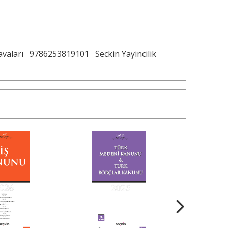
avaları
9786253819101
Seckin Yayincilik