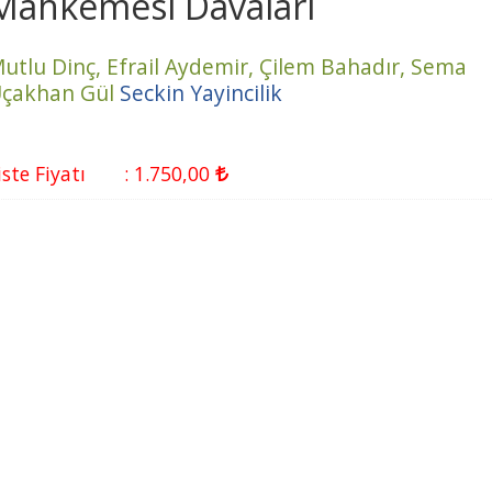
Mahkemesi Davaları
utlu Dinç,
Efrail Aydemir,
Çilem Bahadır,
Sema
çakhan Gül
Seckin Yayincilik
iste Fiyatı
:
1.750
,00