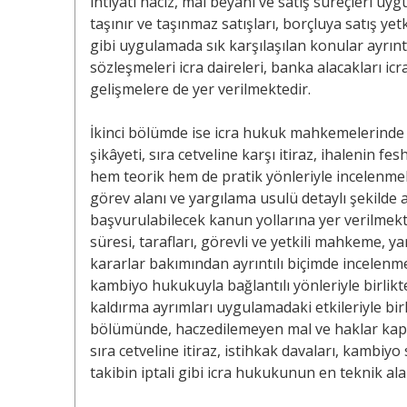
ihtiyati haciz, mal beyanı ve satış süreçleri uy
taşınır ve taşınmaz satışları, borçluya satış yet
gibi uygulamada sık karşılaşılan konular ayrınt
sözleşmeleri icra daireleri, banka alacakları icra
gelişmelere de yer verilmektedir.
İkinci bölümde ise icra hukuk mahkemelerinde gö
şikâyeti, sıra cetveline karşı itiraz, ihalenin fes
hem teorik hem de pratik yönleriyle incelenmek
görev alanı ve yargılama usulü detaylı şekilde 
başvurulabilecek kanun yollarına yer verilmekte
süresi, tarafları, görevli ve yetkili mahkeme, 
kararlar bakımından ayrıntılı biçimde incelenmek
kambiyo hukukuyla bağlantılı yönleriyle birlikt
kaldırma ayrımları uygulamadaki etkileriyle bir
bölümünde, haczedilemeyen mal ve haklar kapsam
sıra cetveline itiraz, istihkak davaları, kambiyo
takibin iptali gibi icra hukukunun en teknik ala