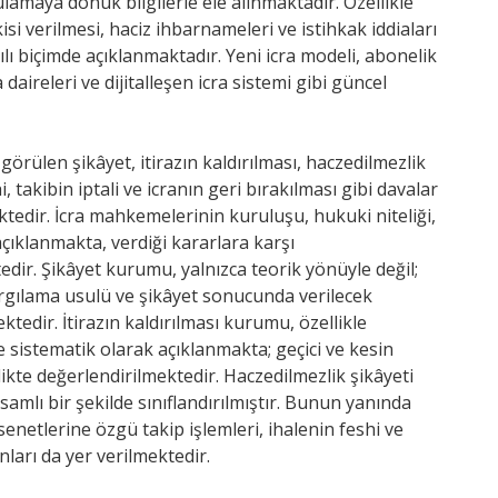
gulamaya dönük bilgilerle ele alınmaktadır. Özellikle
kisi verilmesi, haciz ihbarnameleri ve istihkak iddiaları
ılı biçimde açıklanmaktadır. Yeni icra modeli, abonelik
 daireleri ve dijitalleşen icra sistemi gibi güncel
rülen şikâyet, itirazın kaldırılması, haczedilmezlik
hi, takibin iptali ve icranın geri bırakılması gibi davalar
tedir. İcra mahkemelerinin kuruluşu, hukuki niteliği,
açıklanmakta, verdiği kararlara karşı
dir. Şikâyet kurumu, yalnızca teorik yönüyle değil;
yargılama usulü ve şikâyet sonucunda verilecek
tedir. İtirazın kaldırılması kurumu, özellikle
e sistematik olarak açıklanmakta; geçici ve kesin
likte değerlendirilmektedir. Haczedilmezlik şikâyeti
lı bir şekilde sınıflandırılmıştır. Bunun yanında
 senetlerine özgü takip işlemleri, ihalenin feshi ve
nları da yer verilmektedir.