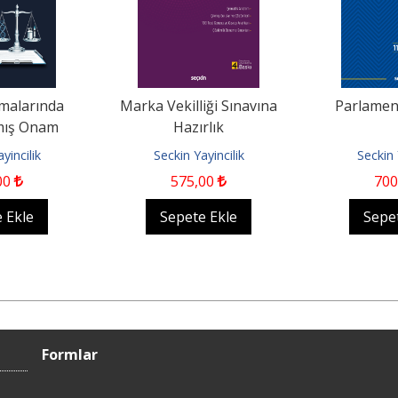
malarında
Marka Vekilliği Sınavına
Parlame
lmış Onam
Hazırlık
yincilik
Seckin Yayincilik
Seckin 
00
575
,00
700
 Ekle
Sepete Ekle
Sepe
Formlar