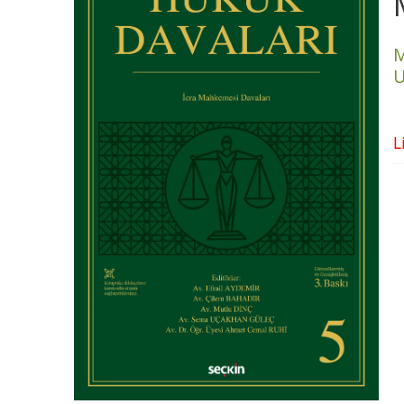
M
U
L