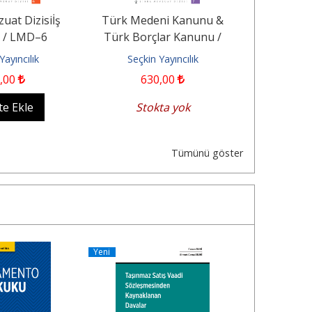
uat Dizisiİş
Türk Medeni Kanunu &
Türk Med
 / LMD–6
Türk Borçlar Kanunu /
L
LMD–7 Libra Mevzuat Dizisi
Yayıncılık
Seçkin Yayıncılık
Seçkin
,00
630
,00
5
te Ekle
Stokta yok
Sep
Tümünü göster
Yeni
Yeni