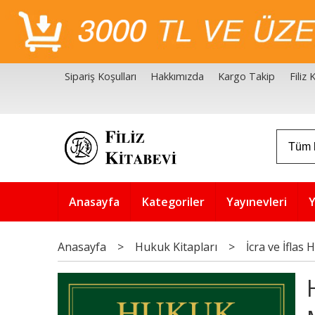
Sipariş Koşulları
Hakkımızda
Kargo Takip
Filiz
Filiz Kitabevi Kaynakçalar
Akademik Çözüm Serisi
Anasayfa
Kategoriler
Yayınevleri
Y
Anasayfa
>
Hukuk Kitapları
>
İcra ve İflas