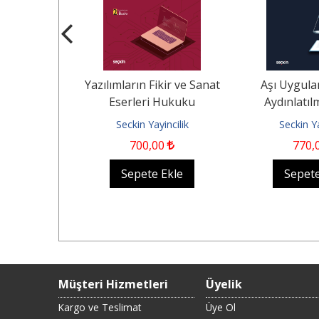
nin Ceza
Yazılımların Fikir ve Sanat
Aşı Uygula
in Temel
Eserleri Hukuku
Aydınlatı
i ve Savunma
Kapsamında Korunması
ncilik
Seckin Yayincilik
Seckin Ya
ı
00
700
,00
770
,
Ekle
Sepete Ekle
Sepete
Müşteri Hizmetleri
Üyelik
Kargo ve Teslimat
Üye Ol