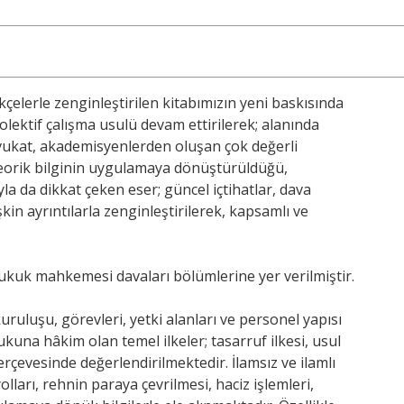
kçelerle zenginleştirilen kitabımızın yeni baskısında
olektif çalışma usulü devam ettirilerek; alanında
avukat, akademisyenlerden oluşan çok değerli
 Teorik bilginin uygulamaya dönüştürüldüğü,
a da dikkat çeken eser; güncel içtihatlar, dava
işkin ayrıntılarla zenginleştirilerek, kapsamlı ve
ra hukuk mahkemesi davaları bölümlerine yer verilmiştir.
kuruluşu, görevleri, yetki alanları ve personel yapısı
ukuna hâkim olan temel ilkeler; tasarruf ilkesi, usul
çerçevesinde değerlendirilmektedir. İlamsız ve ilamlı
lları, rehnin paraya çevrilmesi, haciz işlemleri,