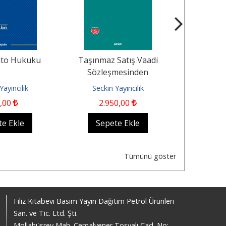
nto Hukuku
Taşınmaz Satış Vaadi
Terek
Sözleşmesinden
Kaynaklanan Davalar
Yayincilik
Seckin Yayincilik
Seckin
,00
2.950
,00
3.
te Ekle
Sepete Ekle
Sep
Tümünü göster
Filiz Kitabevi Basım Yayın Dağıtım Petrol Ürünleri
San. ve Tic. Ltd. Şti.
Mollahüsrev Mah. Cemalyener Tosyalı Cad. No: