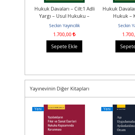
 Cilt:4 Aile
Hukuk Davaları – Cilt:1 Adli
Hukuk Davaları
 Tüketici
Yargı – Usul Hukuku –
Hukuk – 
– İş...
Anayasa Mahkemesi –...
Mahkemesi
ncilik
Seckin Yayincilik
Seckin Ya
00
1.700
,00
1.700
Ekle
Sepete Ekle
Sepete
Yayınevinin Diğer Kitapları
Yeni
Yeni