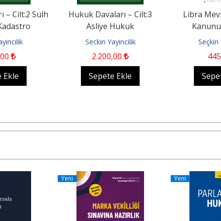
 – Cilt:2 Sulh
Hukuk Davaları – Cilt:3
Libra Mevz
Kadastro
Asliye Hukuk
Kanunu
 Davaları
Mahkemelerinin Görevine
yincilik
Seckin Yayincilik
Seçkin 
Giren Davalar
,00
2.200
,00
445
 Ekle
Sepete Ekle
Sepe
Yeni
Yeni