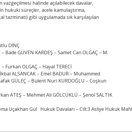
 vazgeçilmesi halinde açılabilecek davalar,
kin hukuki süreçler, acele kamulaştırma,
gal tazminatı) gibi uygulamada sık karşılaşılan
utlu DİNÇ
ZLER – Bade GÜVEN KARDEŞ – Samet Can OLGAÇ – M.
Dİ – Furkan OLGAÇ – Hayal TERECİ
d İkbal ALSANCAK – Emel BADUR – Muhammed
afak GÜLEÇ – Bülent Nuri KURDOĞLU – Coşkun
urkan ATEŞ – Mehmet Ali GÖLCÜKLÜ – Şenol SALTIK
ema Uçakhan Gül
Hukuk Davaları – Cilt:3 Asliye Hukuk Ma