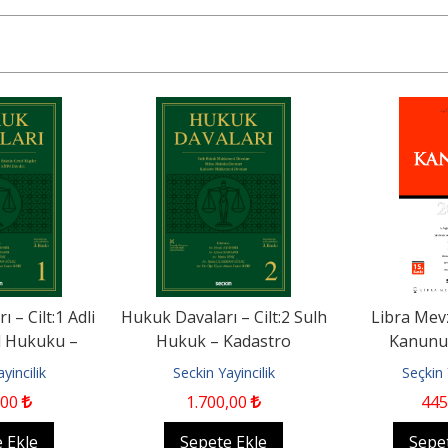
 – Cilt:1 Adli
Hukuk Davaları – Cilt:2 Sulh
Libra Mevz
l Hukuku –
Hukuk – Kadastro
Kanunu
kemesi –...
Mahkemesi Davaları
yincilik
Seckin Yayincilik
Seçkin 
,00
1.700
,00
445
 Ekle
Sepete Ekle
Sepe