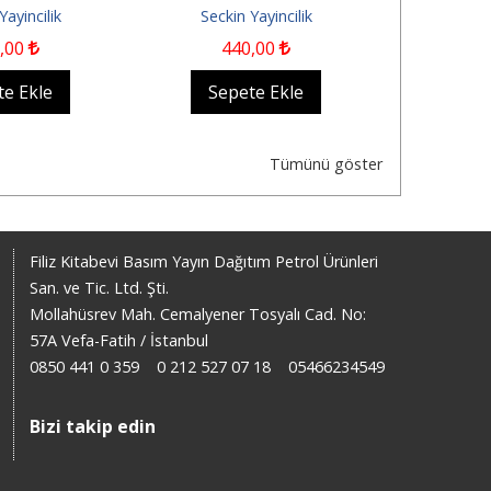
Konu
Yayincilik
Seckin Yayincilik
Seckin
,00
440
,00
1.
te Ekle
Sepete Ekle
Sep
Tümünü göster
Filiz Kitabevi Basım Yayın Dağıtım Petrol Ürünleri
San. ve Tic. Ltd. Şti.
Mollahüsrev Mah. Cemalyener Tosyalı Cad. No:
57A Vefa-Fatih / İstanbul
0850 441 0 359
0 212 527 07 18
05466234549
Bizi takip edin