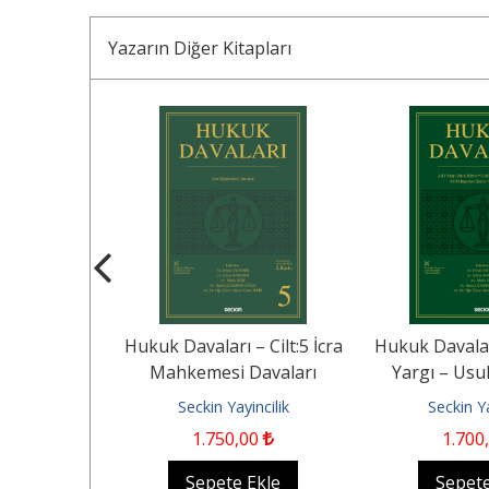
Yazarın Diğer Kitapları
 Cilt:4 Aile
Hukuk Davaları – Cilt:5 İcra
Hukuk Davaları
 Tüketici
Mahkemesi Davaları
Yargı – Usu
– İş...
Anayasa Mah
ncilik
Seckin Yayincilik
Seckin Ya
00
1.750
,00
1.700
Ekle
Sepete Ekle
Sepete