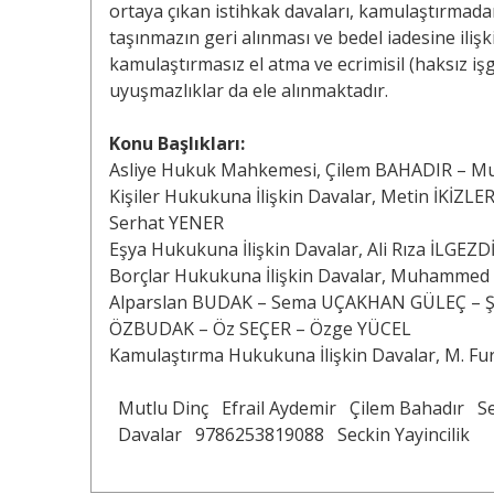
ortaya çıkan istihkak davaları, kamulaştırmadan
taşınmazın geri alınması ve bedel iadesine iliş
kamulaştırmasız el atma ve ecrimisil (haksız iş
uyuşmazlıklar da ele alınmaktadır.
Konu Başlıkları:
Asliye Hukuk Mahkemesi, Çilem BAHADIR – M
Kişiler Hukukuna İlişkin Davalar, Metin İKİ
Serhat YENER
Eşya Hukukuna İlişkin Davalar, Ali Rıza İLGEZ
Borçlar Hukukuna İlişkin Davalar, Muhamme
Alparslan BUDAK – Sema UÇAKHAN GÜLEÇ – Ş
ÖZBUDAK – Öz SEÇER – Özge YÜCEL
Kamulaştırma Hukukuna İlişkin Davalar, M. F
Mutlu Dinç
Efrail Aydemir
Çilem Bahadır
S
Davalar
9786253819088
Seckin Yayincilik