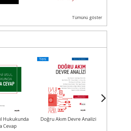
Tümünü göster
Yeni
Yeni
ul Hukukunda
Doğru Akım Devre Analizi
Borçlar 
a Cevap
Hükümler Ör