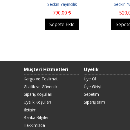
ygulama
ncilik
Seckin Yayincilik
Seckin Ya
0
790
,00
520
,
Ekle
Sepete Ekle
Sepete
Müşteri Hizmetleri
Üyelik
Kargo ve Teslimat
Üye Ol
Gizlilik ve Güvenlik
Üye Girişi
Sipariş Koşulları
Sepetim
Üyelik Koşulları
Siparişlerim
İletişim
Banka Bilgileri
Hakkımızda