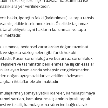
ktadır. Tüzel kişilere ilişkin davalar kapsamında ise
zlıklara yer verilmektedir.
t hakkı, ipoteğin fekki (kaldırılması) ile tapu tahsis
apsamlı şekilde incelenmektedir. Özellikle taşınmaz
, taraf ehliyeti, ayni hakların korunması ve tapu
rilmektedir.
lk kısmında, bedensel zararlardan doğan tazminat
lik ve sigorta sözleşmeleri gibi farklı hukuki
maktadır. Kusur sorumluluğu ve kusursuz sorumluluk
k rejimleri ve tazminatın belirlenmesine ilişkin esaslar
ün ilerleyen kısımlarında sebepsiz zenginleşmeden
nden doğan uyuşmazlıklar ve vekâlet sözleşmesi
 çıkan ihtilaflar ele alınmaktadır.
mulaştırma yapmaya yetkili idareler, kamulaştırmaya
emel şartlan, kamulaştırma işleminin iptali, tapulu
si ve tescili, kamulaştırma sürecine bağlı olarak