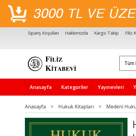
Sipariş Koşulları
Hakkımızda
Kargo Takip
Filiz
Filiz Kitabevi Kaynakçalar
Akademik Çözüm Serisi
Anasayfa
Kategoriler
Yayınevleri
Y
Anasayfa
>
Hukuk Kitapları
>
Medeni Huk