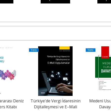
Yeni
Yeni
ararası Deniz
Türkiye'de Vergi İdaresinin
Medeni Us
rs Kitabı
Dijitalleşmesi ve E–Mali
Davay