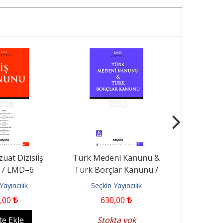
uat Dizisiİş
Türk Medeni Kanunu &
Türk Med
 / LMD–6
Türk Borçlar Kanunu /
L
LMD–7 Libra Mevzuat Dizisi
Yayıncılık
Seçkin Yayıncılık
Seçkin
,00
630
,00
5
te Ekle
Stokta yok
Sep