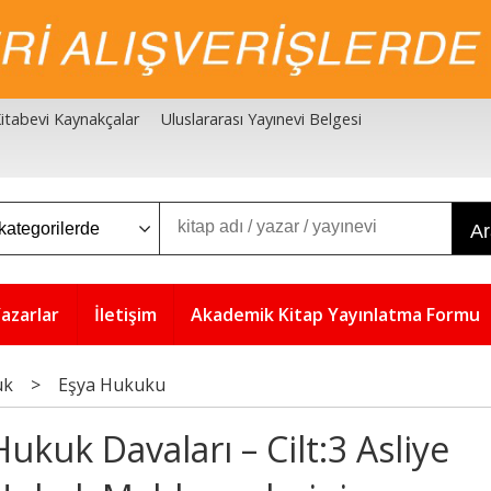
 Kitabevi Kaynakçalar
Uluslararası Yayınevi Belgesi
A
azarlar
İletişim
Akademik Kitap Yayınlatma Formu
uk
>
Eşya Hukuku
Hukuk Davaları – Cilt:3 Asliye