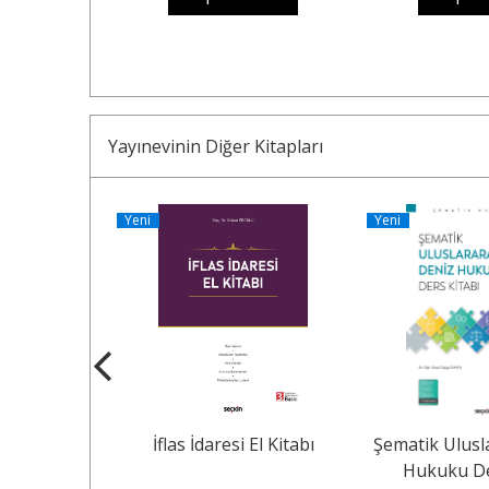
Yayınevinin Diğer Kitapları
Yeni
Yeni
yatlandırma
İflas İdaresi El Kitabı
Şematik Ulusl
mi Kavram –
Hukuku De