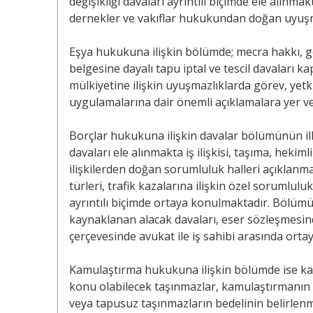
değişikliği davaları ayrıntılı biçimde ele alınma
dernekler ve vakıflar hukukundan doğan uyuşma
Eşya hukukuna ilişkin bölümde; mecra hakkı, geçi
belgesine dayalı tapu iptal ve tescil davaları k
mülkiyetine ilişkin uyuşmazlıklarda görev, yetki
uygulamalarına dair önemli açıklamalara yer ve
Borçlar hukukuna ilişkin davalar bölümünün i
davaları ele alınmakta iş ilişkisi, taşıma, hekim
ilişkilerden doğan sorumluluk halleri açıklan
türleri, trafik kazalarına ilişkin özel sorumlulu
ayrıntılı biçimde ortaya konulmaktadır. Bölüm
kaynaklanan alacak davaları, eser sözleşmesi
çerçevesinde avukat ile iş sahibi arasında ortaya
Kamulaştırma hukukuna ilişkin bölümde ise ka
konu olabilecek taşınmazlar, kamulaştırmanın t
veya tapusuz taşınmazların bedelinin belirlenme