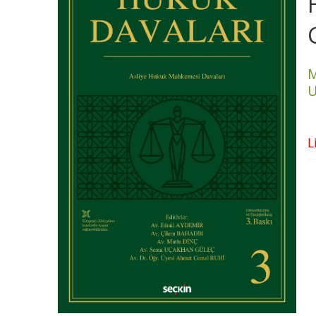
M
U
L