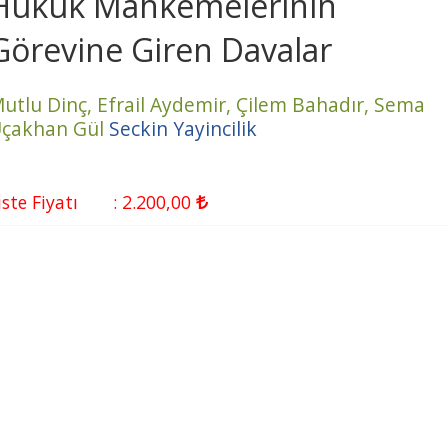
Hukuk Mahkemelerinin
Görevine Giren Davalar
utlu Dinç,
Efrail Aydemir,
Çilem Bahadır,
Sema
çakhan Gül
Seckin Yayincilik
iste Fiyatı
:
2.200
,00