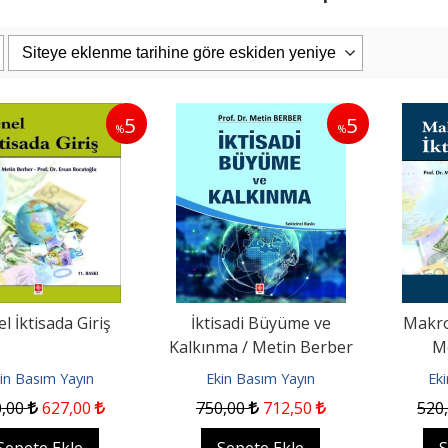
5
5
%
%
PAŞAOĞLU/HATEMİ/SEROZAN/ARPACI
Eşya Hukuku 26. Baskı
uku Genel Bölüm...
iz Kitabevi
Filiz Kitabevi
0
1.187
,50
2.400
,00
2.280
,00
pete Ekle
Sepete Ekle
l İktisada Giriş
İktisadi Büyüme ve
Makro 
Kalkınma / Metin Berber
M
in Basım Yayın
Ekin Basım Yayın
Ek
0
,00
627
,00
750
,00
712
,50
520