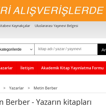
 Kitabevi Kaynakçalar
Uluslararası Yayınevi Belgesi
A
azarlar
İletişim
Akademik Kitap Yayınlatma Formu
>
Yazarlar
>
Metin Berber
n Berber - Yazarın kitapları
5
5
%
%