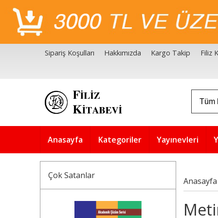
Sipariş Koşulları
Hakkımızda
Kargo Takip
Filiz
Filiz Kitabevi Kaynakçalar
Akademik Çözüm Serisi
Anasayfa
Kategoriler
Yayınevleri
Y
Çok Satanlar
Anasayfa
Meti