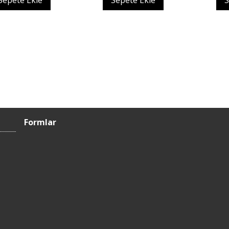
Sepete Ekle
Sepete Ekle
S
Formlar