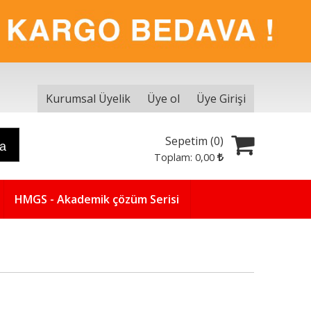
Kurumsal Üyelik
Üye ol
Üye Girişi
Sepetim (
0
)
ra
Toplam:
0
,00
HMGS - Akademik çözüm Serisi
Yeni
5
%