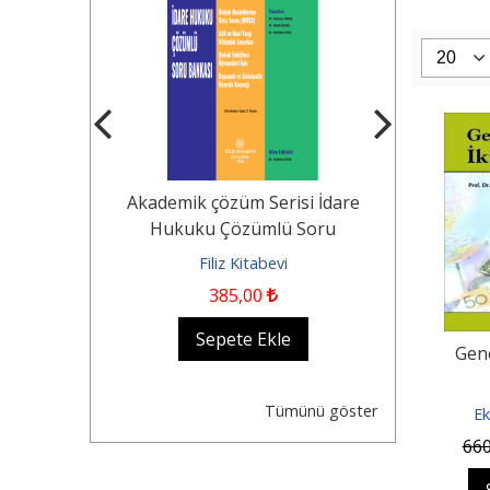
Tekerlekli
Akademik çözüm Serisi İdare
KOCAYUSUF
n Durumu -
Hukuku Çözümlü Soru
Borçlar Huk
Dair...
Bankası Hukuk...
evi
Filiz Kitabevi
Fil
385
,00
1.250
,0
kle
Sepete Ekle
Se
Gene
Tümünü göster
Ek
66