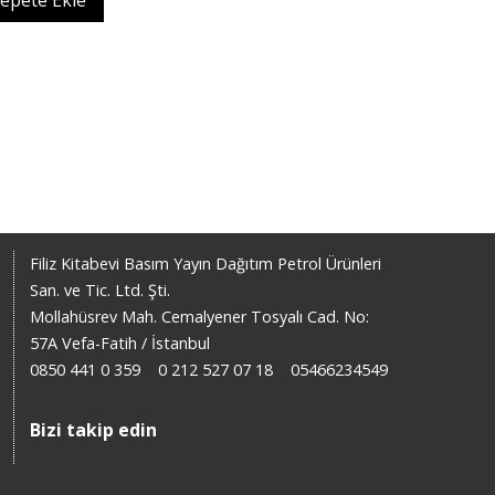
epete Ekle
Filiz Kitabevi Basım Yayın Dağıtım Petrol Ürünleri
San. ve Tic. Ltd. Şti.
Mollahüsrev Mah. Cemalyener Tosyalı Cad. No:
57A Vefa-Fatih / İstanbul
0850 441 0 359
0 212 527 07 18
05466234549
Bizi takip edin