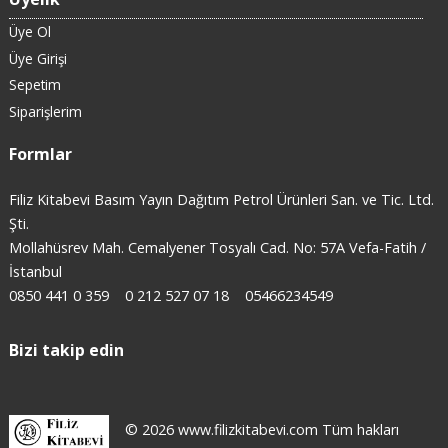
Üye Ol
Üye Girişi
Sepetim
Siparişlerim
Formlar
Filiz Kitabevi Basım Yayın Dağıtım Petrol Ürünleri San. ve Tic. Ltd.
Şti.
Mollahüsrev Mah. Cemalyener Tosyalı Cad. No: 57A Vefa-Fatih /
İstanbul
0850 441 0 359
0 212 527 07 18
05466234549
Bizi takip edin
© 2026 www.filizkitabevi.com Tüm hakları