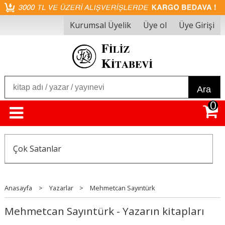
Kurumsal Üyelik
Üye ol
Üye Girişi
Ara
0
Çok Satanlar
Anasayfa
>
Yazarlar
>
Mehmetcan Sayıntürk
Mehmetcan Sayıntürk - Yazarın kitapları