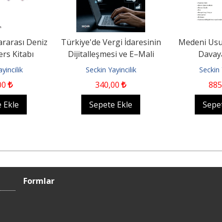
ararası Deniz
Türkiye'de Vergi İdaresinin
Medeni Us
rs Kitabı
Dijitalleşmesi ve E–Mali
Davay
Uygulamalar
yincilik
Seckin Yayincilik
Seckin 
00
340
,00
885
 Ekle
Sepete Ekle
Sepe
Formlar