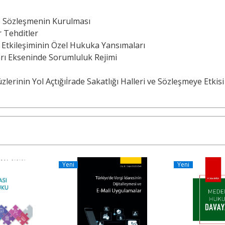
e Sözleşmenin Kurulması
 Tehditler
tkileşiminin Özel Hukuka Yansımaları
kları Ekseninde Sorumluluk Rejimi
zlerinin Yol Açtığıİrade Sakatlığı Halleri ve Sözleşmeye Etkisi
Yeni
Yeni