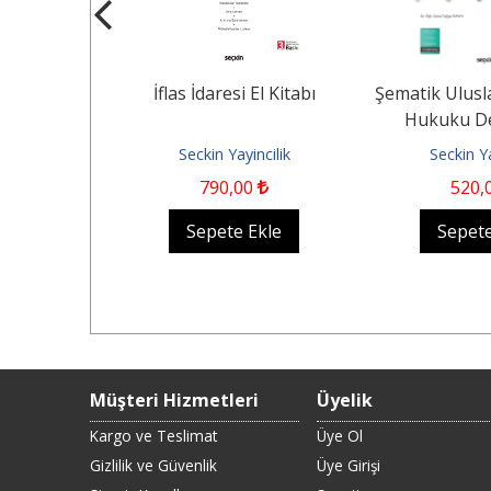
yatlandırma
İflas İdaresi El Kitabı
Şematik Ulusl
mi Kavram –
Hukuku De
ygulama
ncilik
Seckin Yayincilik
Seckin Ya
0
790
,00
520
,
Ekle
Sepete Ekle
Sepete
Müşteri Hizmetleri
Üyelik
Kargo ve Teslimat
Üye Ol
Gizlilik ve Güvenlik
Üye Girişi