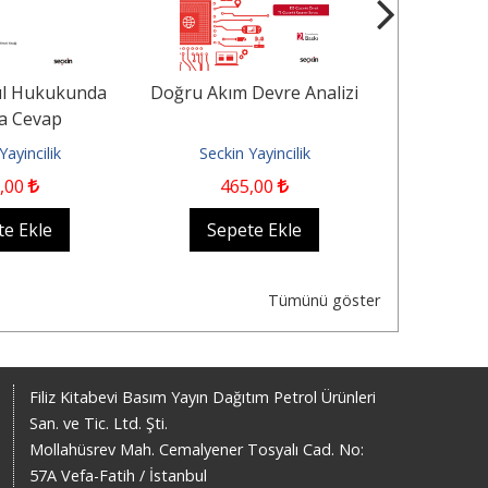
ul Hukukunda
Doğru Akım Devre Analizi
Borçlar 
a Cevap
Hükümler Ör
Konu
Yayincilik
Seckin Yayincilik
Seckin
,00
465
,00
1.
te Ekle
Sepete Ekle
Sep
Tümünü göster
Filiz Kitabevi Basım Yayın Dağıtım Petrol Ürünleri
San. ve Tic. Ltd. Şti.
Mollahüsrev Mah. Cemalyener Tosyalı Cad. No:
57A Vefa-Fatih / İstanbul