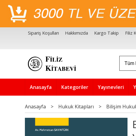
Sipariş Koşulları
Hakkımızda
Kargo Takip
Filiz
Filiz Kitabevi Kaynakçalar
Akademik Çözüm Serisi
Anasayfa
Kategoriler
Yayınevleri
Y
Anasayfa
>
Hukuk Kitapları
>
Bilişim Huku