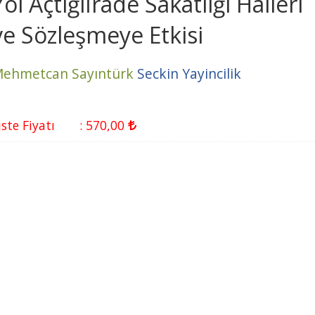
Yol Açtığıİrade Sakatlığı Halleri
ve Sözleşmeye Etkisi
ehmetcan Sayıntürk
Seckin Yayincilik
iste Fiyatı
:
570
,00