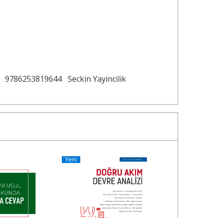
9786253819644
Seckin Yayincilik
Yeni
Yeni