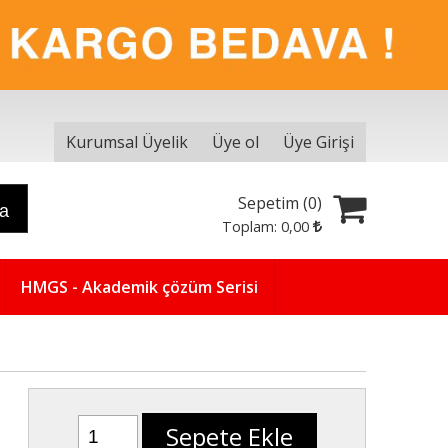
Kurumsal Üyelik
Üye ol
Üye Girişi
Sepetim (
0
)
ra
Toplam:
0
,00
HMGS - Akademik çözüm Serisi
Sepete Ekle