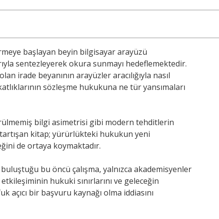
irmeye başlayan beyin bilgisayar arayüzü
rıyla sentezleyerek okura sunmayı hedeflemektedir.
an irade beyanının arayüzler aracılığıyla nasıl
akatlıklarının sözleşme hukukuna ne tür yansımaları
lmemiş bilgi asimetrisi gibi modern tehditlerin
 tartışan kitap; yürürlükteki hukukun yeni
ceğini de ortaya koymaktadır.
e buluştuğu bu öncü çalışma, yalnızca akademisyenler
 etkileşiminin hukuki sınırlarını ve geleceğin
k açıcı bir başvuru kaynağı olma iddiasını