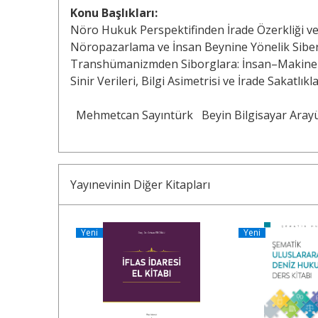
Konu Başlıkları:
Nöro Hukuk Perspektifinden İrade Özerkliği v
Nöropazarlama ve İnsan Beynine Yönelik Siber
Transhümanizmden Siborglara: İnsan–Makine E
Sinir Verileri, Bilgi Asimetrisi ve İrade Sakatlı
Mehmetcan Sayıntürk
Beyin Bilgisayar Arayü
Yayınevinin Diğer Kitapları
Yeni
Yeni