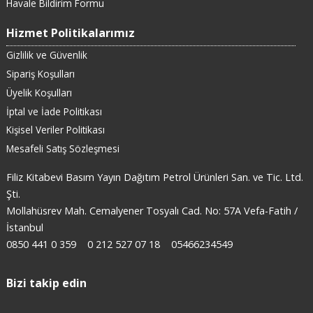
Havale Bildirim Formu
Hizmet Politikalarımız
Gizlilik ve Güvenlik
Sipariş Koşulları
Üyelik Koşulları
İptal ve İade Politikası
Kişisel Veriler Politikası
Mesafeli Satış Sözleşmesi
Filiz Kitabevi Basım Yayın Dağıtım Petrol Ürünleri San. ve Tic. Ltd.
Şti.
Mollahüsrev Mah. Cemalyener Tosyalı Cad. No: 57A Vefa-Fatih /
İstanbul
0850 441 0 359
0 212 527 07 18
05466234549
Bizi takip edin