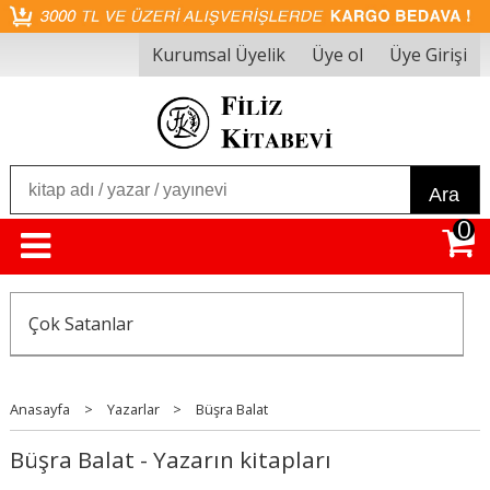
Kurumsal Üyelik
Üye ol
Üye Girişi
Ara
0
Çok Satanlar
Anasayfa
>
Yazarlar
>
Büşra Balat
Büşra Balat - Yazarın kitapları