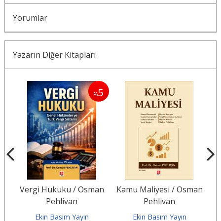
Yorumlar
Yazarın Diğer Kitapları
5
5
%
%
an
Vergi Hukuku / Osman
Kamu Maliyesi / Osman
Pehlivan
Pehlivan
Ekin Basım Yayın
Ekin Basım Yayın