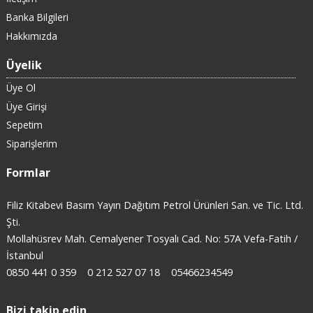
Banka Bilgileri
Hakkımızda
Üyelik
Üye Ol
Üye Girişi
Sepetim
Siparişlerim
Formlar
Filiz Kitabevi Basım Yayın Dağıtım Petrol Ürünleri San. ve Tic. Ltd.
Şti.
Mollahüsrev Mah. Cemalyener Tosyalı Cad. No: 57A Vefa-Fatih /
İstanbul
0850 441 0 359
0 212 527 07 18
05466234549
Bizi takip edin