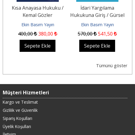
/
Kısa Anayasa Hukuku /
İdari Yargılama
D
Kemal Gözler
Hukukuna Giriş / Gürsel
Kaplan
Ekin Basım Yayın
Ekin Basım Yayın
400
,00
380
,00
570
,00
541
,50
Sepete Ekle
Sepete Ekle
Tümünü göster
Müşteri Hizmetleri
Kargo ve Teslimat
Gizlilik ve Güvenlik
Sipariş Koşulları
Üyelik Koşulları
İletişim