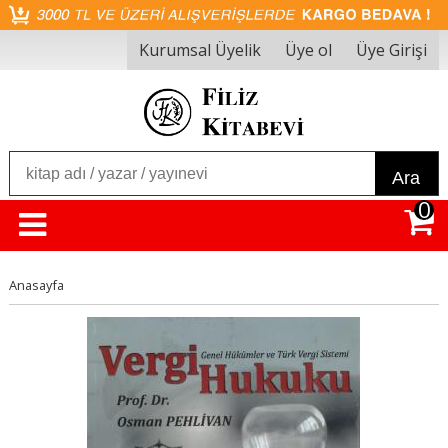
Kurumsal Üyelik
Üye ol
Üye Girişi
Ara
0
Anasayfa