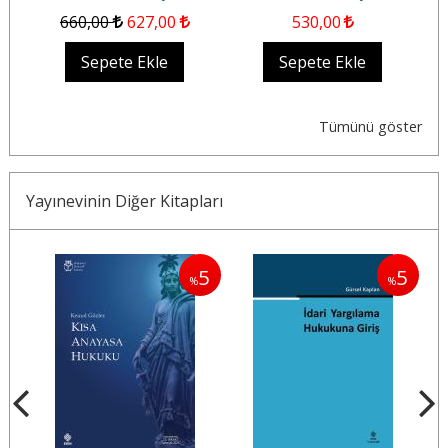
660
,00
627
,00
530
,00
Sepete Ekle
Sepete Ekle
Tümünü göster
Yayınevinin Diğer Kitapları
5
5
5
%
%
%