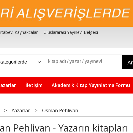
 Kitabevi Kaynakçalar
Uluslararası Yayınevi Belgesi
A
azarlar
İletişim
Akademik Kitap Yayınlatma Formu
>
Yazarlar
>
Osman Pehlivan
n Pehlivan - Yazarın kitapları
5
5
%
%