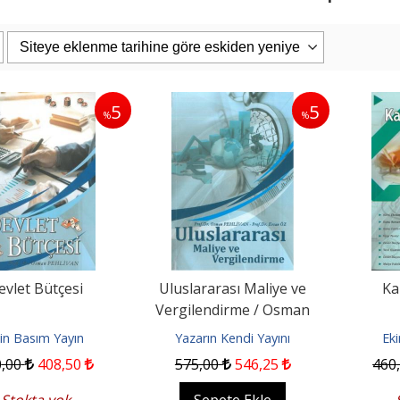
5
5
%
%
PAŞAOĞLU/HATEMİ/SEROZAN/ARPACI
Eşya Hukuku 26. Baskı
uku Genel Bölüm...
iz Kitabevi
Filiz Kitabevi
0
1.425
,00
2.400
,00
2.280
,00
pete Ekle
Sepete Ekle
evlet Bütçesi
Uluslararası Maliye ve
Ka
Vergilendirme / Osman
Pehlivan
in Basım Yayın
Yazarın Kendi Yayını
Ek
0
,00
408
,50
575
,00
546
,25
460