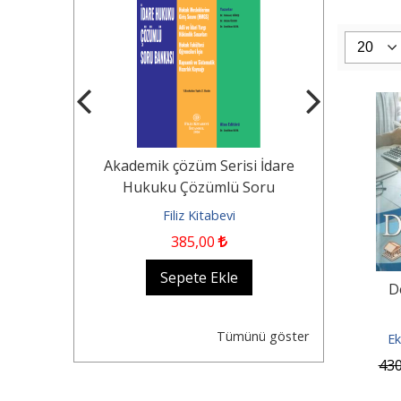
Tekerlekli
Akademik çözüm Serisi İdare
KOCAYUSUF
n Durumu -
Hukuku Çözümlü Soru
Borçlar Huk
Dair...
Bankası Hukuk...
evi
Filiz Kitabevi
Fil
385
,00
1.500
,0
kle
Sepete Ekle
Se
D
Tümünü göster
Ek
43