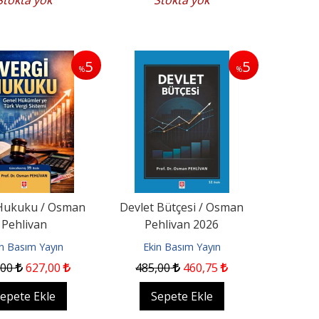
Stokta yok
Stokta yok
5
5
%
%
Hukuku / Osman
Devlet Bütçesi / Osman
Pehlivan
Pehlivan 2026
in Basım Yayın
Ekin Basım Yayın
,00
627
,00
485
,00
460
,75
epete Ekle
Sepete Ekle