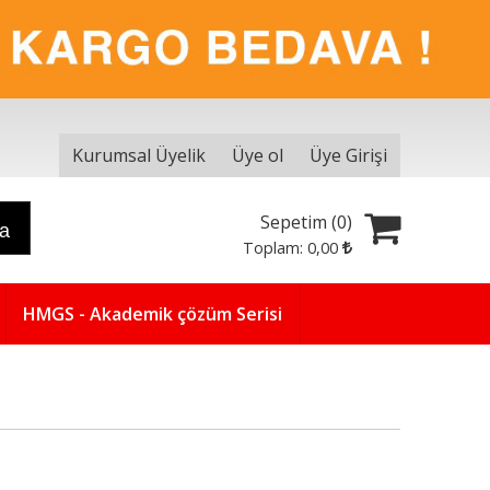
Kurumsal Üyelik
Üye ol
Üye Girişi
Sepetim (
0
)
ra
Toplam:
0
,00
HMGS - Akademik çözüm Serisi
Yeni
5
%