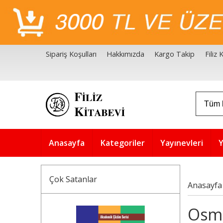
Sipariş Koşulları
Hakkımızda
Kargo Takip
Filiz
Filiz Kitabevi Kaynakçalar
Akademik Çözüm Serisi
Anasayfa
Kategoriler
Yayınevleri
Y
Çok Satanlar
Anasayfa
Osma