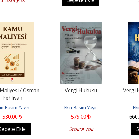
Stokta yok
Sepete Ekle
Maliyesi / Osman
Vergi Hukuku
Vergi 
Pehlivan
in Basım Yayın
Ekin Basım Yayın
Ek
530
,00
575
,00
660
Sepete Ekle
Stokta yok
S