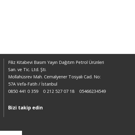
Filiz Kitabevi Basım Yayın Dağıtım Petrol Ürünleri
San. ve Tic. Ltd. Şti.
Mollahüsrev Mah. Cemalyener Tosyalı Cad. No:
57A Vefa-Fatih / İstanbul
0850 441 0 359
0 212 527 07 18
05466234549
Bizi takip edin