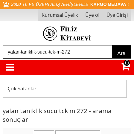
Kurumsal Üyelik
Üye ol
Üye Girişi
Ara
0
Çok Satanlar
yalan taniklik sucu tck m 272 - arama
sonuçları