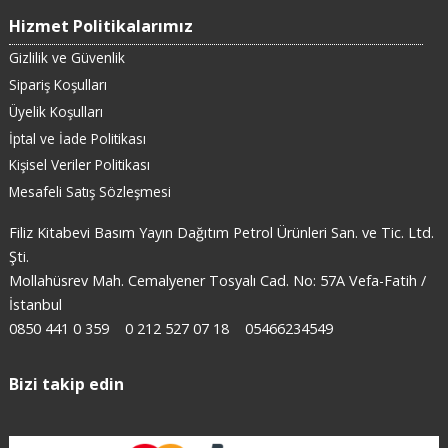
Hizmet Politikalarımız
Gizlilik ve Güvenlik
Sipariş Koşulları
Üyelik Koşulları
İptal ve İade Politikası
Kişisel Veriler Politikası
Mesafeli Satış Sözleşmesi
Filiz Kitabevi Basım Yayın Dağıtım Petrol Ürünleri San. ve Tic. Ltd.
Şti.
Mollahüsrev Mah. Cemalyener Tosyalı Cad. No: 57A Vefa-Fatih /
İstanbul
0850 441 0 359
0 212 527 07 18
05466234549
Bizi takip edin