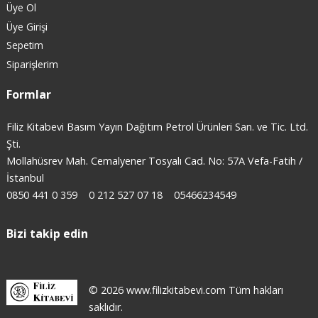
Üye Ol
Üye Girişi
Sepetim
Siparişlerim
Formlar
Filiz Kitabevi Basım Yayın Dağıtım Petrol Ürünleri San. ve Tic. Ltd.
Şti.
Mollahüsrev Mah. Cemalyener Tosyalı Cad. No: 57A Vefa-Fatih /
İstanbul
0850 441 0 359
0 212 527 07 18
05466234549
Bizi takip edin
© 2026 www.filizkitabevi.com Tüm hakları
saklıdır.