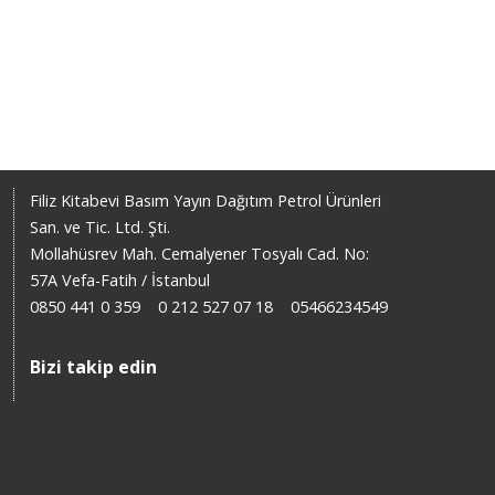
Filiz Kitabevi Basım Yayın Dağıtım Petrol Ürünleri
San. ve Tic. Ltd. Şti.
Mollahüsrev Mah. Cemalyener Tosyalı Cad. No:
57A Vefa-Fatih / İstanbul
0850 441 0 359
0 212 527 07 18
05466234549
Bizi takip edin