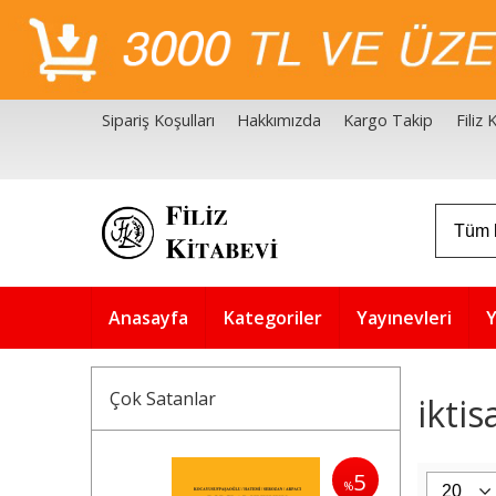
Sipariş Koşulları
Hakkımızda
Kargo Takip
Filiz
Filiz Kitabevi Kaynakçalar
Akademik Çözüm Serisi
Anasayfa
Kategoriler
Yayınevleri
Y
Çok Satanlar
iktis
5
%