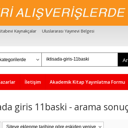
 Kitabevi Kaynakçalar
Uluslararası Yayınevi Belgesi
A
azarlar
İletişim
Akademik Kitap Yayınlatma Formu
ada giris 11baski - arama sonuç
5
%