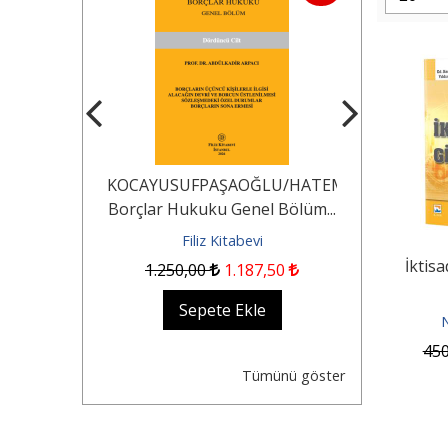
erisi İdare
KOCAYUSUFPAŞAOĞLU/HATEMİ/SEROZAN/A
Akademik Ç
lü Soru
Borçlar Hukuku Genel Bölüm...
Yargılama
uk...
Soru Ba
evi
Filiz Kitabevi
Fil
İktisa
1.250
,00
1.187
,50
5
kle
Sepete Ekle
Se
N
45
Tümünü göster