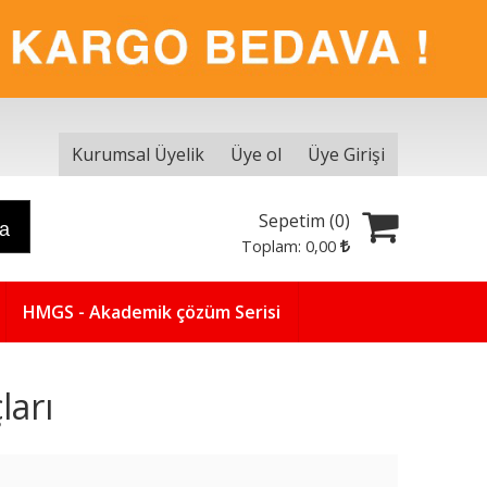
Kurumsal Üyelik
Üye ol
Üye Girişi
Sepetim (
0
)
ra
Toplam:
0
,00
HMGS - Akademik çözüm Serisi
ları
Yeni
5
%