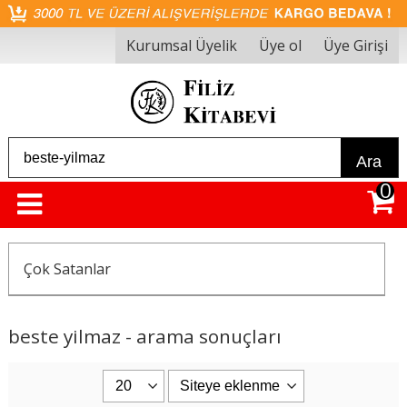
Kurumsal Üyelik
Üye ol
Üye Girişi
Ara
0
Çok Satanlar
beste yilmaz - arama sonuçları