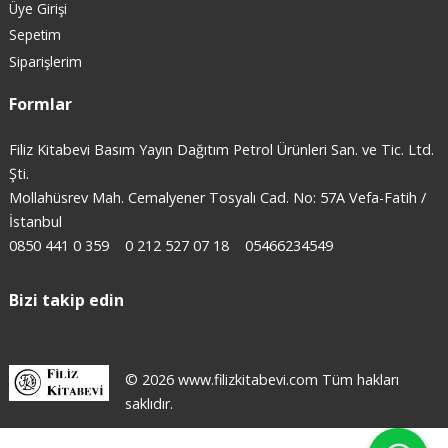
Üye Girişi
Sepetim
Siparişlerim
Formlar
Filiz Kitabevi Basım Yayın Dağıtım Petrol Ürünleri San. ve Tic. Ltd.
Şti.
Mollahüsrev Mah. Cemalyener Tosyalı Cad. No: 57A Vefa-Fatih /
İstanbul
0850 441 0 359
0 212 527 07 18
05466234549
Bizi takip edin
© 2026 www.filizkitabevi.com Tüm hakları
saklıdır.