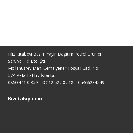
Filiz Kitabevi Basım Yayın Dağıtım Petrol Ürünleri
San. ve Tic. Ltd. Şti.
Mollahüsrev Mah. Cemalyener Tosyalı Cad. No:
57A Vefa-Fatih / İstanbul
0850 441 0 359
0 212 527 07 18
05466234549
Bizi takip edin