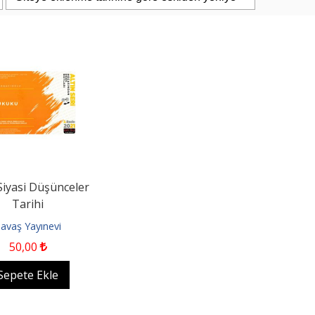
PAŞAOĞLU/HATEMİ/SEROZAN/ARPACI
Eşya Hukuku 26. Baskı
uku Genel Bölüm...
iz Kitabevi
Filiz Kitabevi
Siyasi Düşünceler
0
1.187
,50
2.400
,00
2.280
,00
Tarihi
pete Ekle
Sepete Ekle
avaş Yayınevi
50
,00
Sepete Ekle