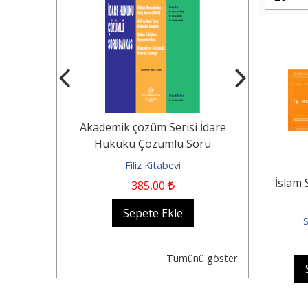
Tekerlekli
Akademik çözüm Serisi İdare
KOCAYUSUF
n Durumu -
Hukuku Çözümlü Soru
Borçlar Huk
Dair...
Bankası Hukuk...
evi
Filiz Kitabevi
Fil
İslam 
385
,00
1.250
,0
kle
Sepete Ekle
Se
S
Tümünü göster