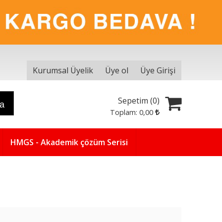
Kurumsal Üyelik
Üye ol
Üye Girişi
Sepetim (
0
)
ra
Toplam:
0
,00
HMGS - Akademik çözüm Serisi
Yeni
5
%