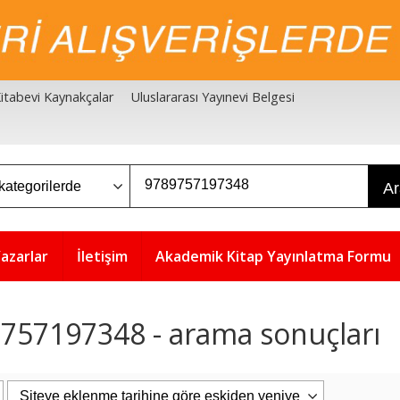
 Kitabevi Kaynakçalar
Uluslararası Yayınevi Belgesi
A
azarlar
İletişim
Akademik Kitap Yayınlatma Formu
757197348 - arama sonuçları
5
5
%
%