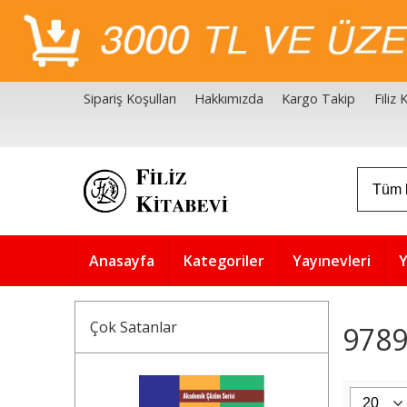
Sipariş Koşulları
Hakkımızda
Kargo Takip
Filiz
Filiz Kitabevi Kaynakçalar
Akademik Çözüm Serisi
Anasayfa
Kategoriler
Yayınevleri
Y
Çok Satanlar
9789