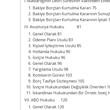
ı. Malvarlığının Devri Süresinin Vaktinden E
Bakiye Borçtan Kurtulma Kararı 75
Bakiye Borçtan Kurtulma Kararının Sonuçl
Bakiye Borçtan Kurtulma Kararının İptali 
III. Avusturya Hukuku 81
Genel Olarak 81
Ödeme Planı Usulü 83
Kişisel İyileştirme Usulü 85
Hollanda Hukuku 90
İsviçre Hukuku 96
Genel Olarak 96
Yargılama Usulü 98
Komiserin Görevi 103
Borç Tasfiye Sözleşmesi 105
İsviçre Hukukundaki Değişiklik Önerileri 1
İskandinav Hukukundan Bir Örnek: İsveç
VII. ABD Hukuku 120
Genel Olarak 120