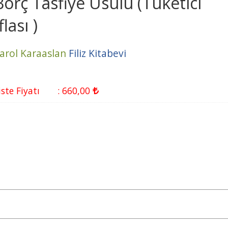
Borç Tasfiye Usulü (Tüketici
flası )
arol Karaaslan
Filiz Kitabevi
iste Fiyatı
:
660
,00