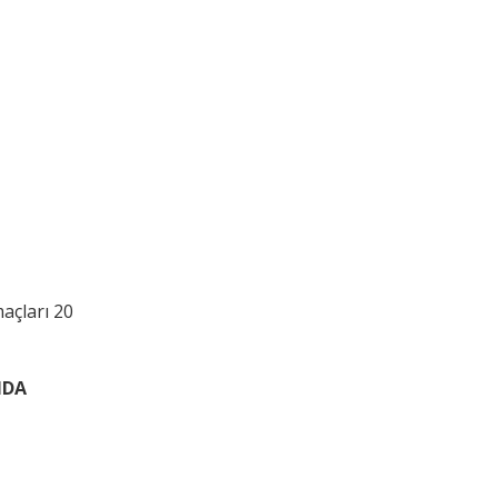
açları 20
NDA