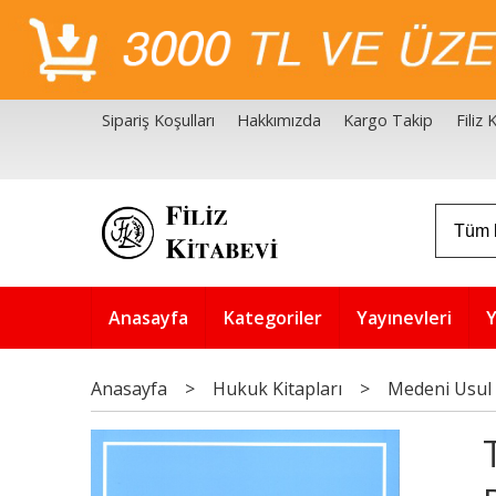
Sipariş Koşulları
Hakkımızda
Kargo Takip
Filiz
Filiz Kitabevi Kaynakçalar
Akademik Çözüm Serisi
Anasayfa
Kategoriler
Yayınevleri
Y
Anasayfa
>
Hukuk Kitapları
>
Medeni Usul