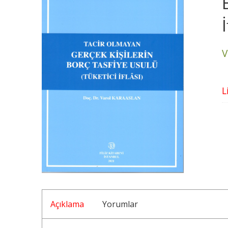
İ
V
L
Açıklama
Yorumlar