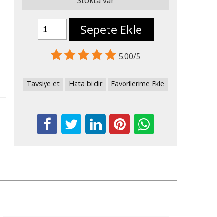
Stokta var
Sepete Ekle
5.00/5
Tavsiye et
Hata bildir
Favorilerime Ekle