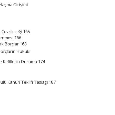
zlaşma Girişimi
 Çevrileceği 165
denmesi 166
ak Borçlar 168
Borçların Hukukî
ve Kefillerin Durumu 174
sulü Kanun Teklifi Taslağı 187