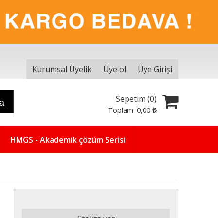
Kurumsal Üyelik
Üye ol
Üye Girişi
Sepetim (
0
)
ra
Toplam:
0
,00
HMGS - Akademik çözüm Serisi