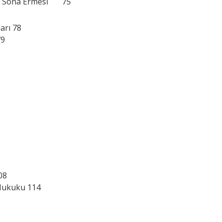
vvel Sona Ermesi 75
arı 78
79
08
 Hukuku 114