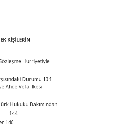
K KİŞİLERİN
Sözleşme Hürriyetiyle
rşısındaki Durumu 134
ve Ahde Vefa İlkesi
e Türk Hukuku Bakımından
ulü 144
er 146