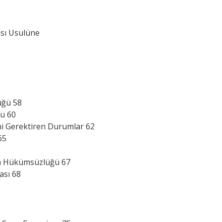
âsı Usulüne
üğü 58
u 60
ni Gerektiren Durumlar 62
65
rın Hükümsüzlüğü 67
ası 68