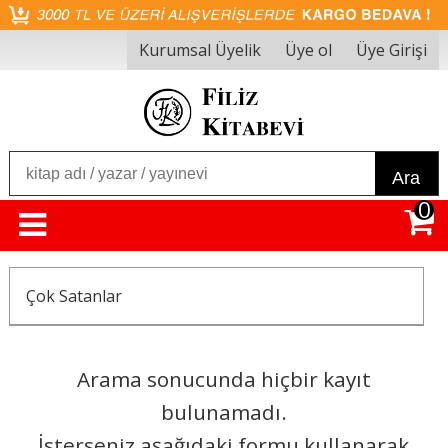
Kurumsal Üyelik
Üye ol
Üye Girişi
Ara
0
Çok Satanlar
Arama sonucunda hiçbir kayıt
bulunamadı.
İsterseniz aşağıdaki formu kullanarak