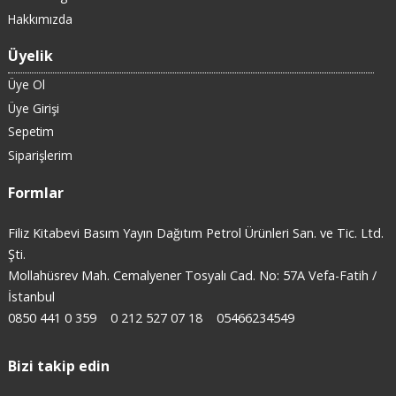
Hakkımızda
Üyelik
Üye Ol
Üye Girişi
Sepetim
Siparişlerim
Formlar
Filiz Kitabevi Basım Yayın Dağıtım Petrol Ürünleri San. ve Tic. Ltd.
Şti.
Mollahüsrev Mah. Cemalyener Tosyalı Cad. No: 57A Vefa-Fatih /
İstanbul
0850 441 0 359
0 212 527 07 18
05466234549
Bizi takip edin