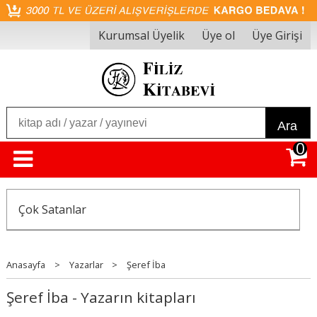
Kurumsal Üyelik
Üye ol
Üye Girişi
Ara
0
Çok Satanlar
Anasayfa
>
Yazarlar
>
Şeref İba
Şeref İba - Yazarın kitapları