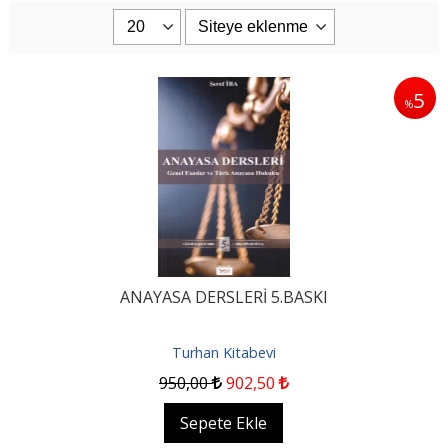
5
%
ANAYASA DERSLERİ 5.BASKI
Turhan Kitabevi
950
,00
902
,50
Sepete Ekle