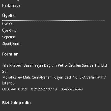
Hakkımızda
Üyelik
Üye Ol
Üye Girişi
Sepetim
Siparişlerim
Formlar
Filiz Kitabevi Basım Yayın Dağıtım Petrol Ürünleri San. ve Tic. Ltd.
Şti.
Mollahüsrev Mah. Cemalyener Tosyalı Cad. No: 57A Vefa-Fatih /
İstanbul
0850 441 0 359
0 212 527 07 18
05466234549
Bizi takip edin