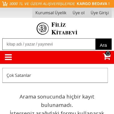
Kurumsal Üyelik
Üye ol
Üye Girişi
Ara
0
Çok Satanlar
Arama sonucunda hiçbir kayıt
bulunamadı.
İsterseniz aşağıdaki formu kullanarak