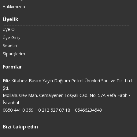
Hakkımızda
Üyelik
Üye Ol
Üye Girişi
Sepetim
Siparişlerim
Formlar
Filiz Kitabevi Basım Yayın Dağıtım Petrol Ürünleri San. ve Tic. Ltd.
Şti.
Mollahüsrev Mah. Cemalyener Tosyalı Cad. No: 57A Vefa-Fatih /
İstanbul
0850 441 0 359
0 212 527 07 18
05466234549
Bizi takip edin