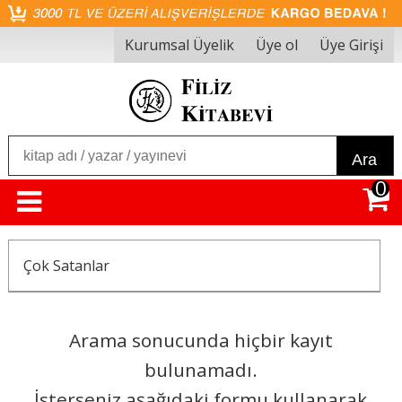
Kurumsal Üyelik
Üye ol
Üye Girişi
Ara
0
Çok Satanlar
Arama sonucunda hiçbir kayıt
bulunamadı.
İsterseniz aşağıdaki formu kullanarak