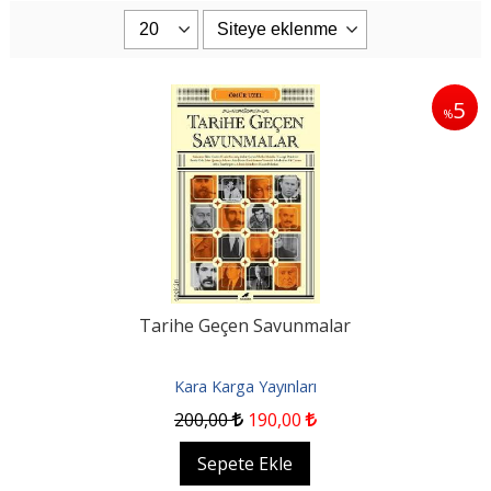
5
%
Tarihe Geçen Savunmalar
Kara Karga Yayınları
200
,00
190
,00
Sepete Ekle