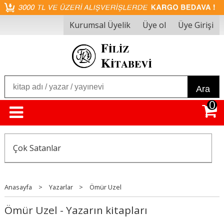
Kurumsal Üyelik
Üye ol
Üye Girişi
Ara
0
Çok Satanlar
Anasayfa
>
Yazarlar
>
Ömür Uzel
Ömür Uzel - Yazarın kitapları