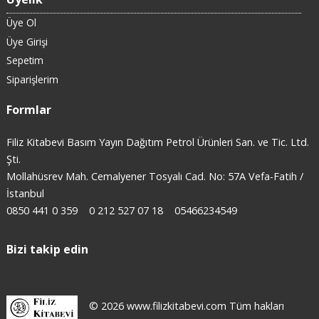
Üye Ol
Üye Girişi
Sepetim
Siparişlerim
Formlar
Filiz Kitabevi Basım Yayın Dağıtım Petrol Ürünleri San. ve Tic. Ltd.
Şti.
Mollahüsrev Mah. Cemalyener Tosyalı Cad. No: 57A Vefa-Fatih /
İstanbul
0850 441 0 359
0 212 527 07 18
05466234549
Bizi takip edin
© 2026 www.filizkitabevi.com Tüm hakları