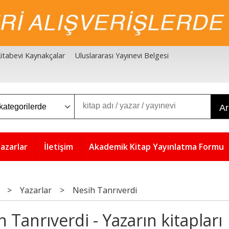
 Kitabevi Kaynakçalar
Uluslararası Yayınevi Belgesi
A
azarlar
İletişim
Akademik Kitap Yayınlatma Formu
>
Yazarlar
>
Nesih Tanrıverdi
 Tanrıverdi - Yazarın kitapları
5
%