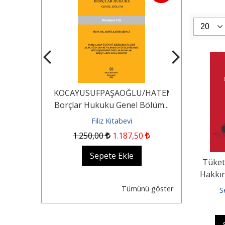
erisi İdare
KOCAYUSUFPAŞAOĞLU/HATEMİ/SEROZAN/A
Akademik Ç
lü Soru
Borçlar Hukuku Genel Bölüm...
Yargılama
uk...
Soru Ba
evi
Filiz Kitabevi
Fil
1.250
,00
1.187
,50
5
kle
Sepete Ekle
Se
Tüket
Hakkın
Açı
Tümünü göster
S