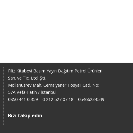
Filiz Kitabevi Basım Yayın Dağıtım Petrol Ürünleri
San. ve Tic. Ltd. Şti.
Mollahüsrev Mah. Cemalyener Tosyalı Cad. No:
57A Vefa-Fatih / İstanbul
0850 441 0 359
0 212 527 07 18
05466234549
Bizi takip edin