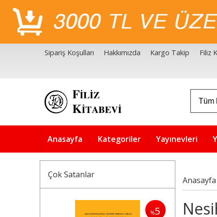
Sipariş Koşulları
Hakkımızda
Kargo Takip
Filiz
Filiz Kitabevi Kaynakçalar
Akademik Çözüm Serisi
Anasayfa
Kategoriler
Yayınevleri
Y
Çok Satanlar
Anasayfa
Nesih
5
%