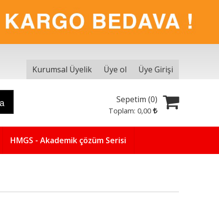
Kurumsal Üyelik
Üye ol
Üye Girişi
Sepetim (
0
)
ra
Toplam:
0
,00
HMGS - Akademik çözüm Serisi
Yeni
5
%