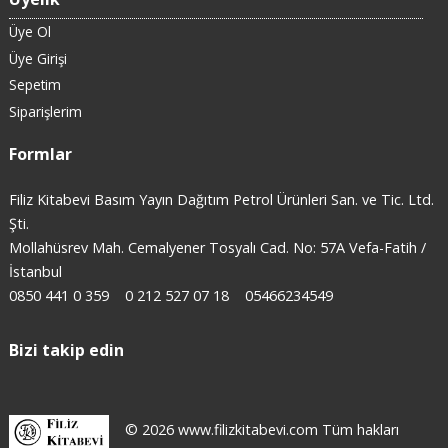
Üye Ol
Üye Girişi
Sepetim
Siparişlerim
Formlar
Filiz Kitabevi Basım Yayın Dağıtım Petrol Ürünleri San. ve Tic. Ltd.
Şti.
Mollahüsrev Mah. Cemalyener Tosyalı Cad. No: 57A Vefa-Fatih /
İstanbul
0850 441 0 359
0 212 527 07 18
05466234549
Bizi takip edin
© 2026 www.filizkitabevi.com Tüm hakları