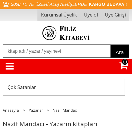
Kurumsal Üyelik
Üye ol
Üye Girişi
Ara
0
Çok Satanlar
Anasayfa
>
Yazarlar
>
Nazif Mandacı
Nazif Mandacı - Yazarın kitapları