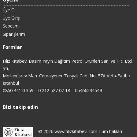
Üye Ol
Üye Girişi
Sepetim
Siparişlerim
Formlar
Filiz Kitabevi Basım Yayın Dağıtım Petrol Ürünleri San. ve Tic. Ltd.
Şti.
Mollahüsrev Mah. Cemalyener Tosyalı Cad. No: 57A Vefa-Fatih /
İstanbul
0850 441 0 359
0 212 527 07 18
05466234549
Bizi takip edin
© 2026 www.filizkitabevi.com Tüm hakları