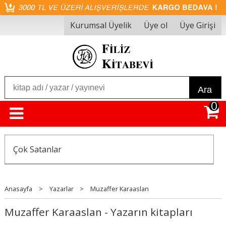
Kurumsal Üyelik
Üye ol
Üye Girişi
Ara
0
Çok Satanlar
Anasayfa
>
Yazarlar
>
Muzaffer Karaaslan
Muzaffer Karaaslan - Yazarın kitapları